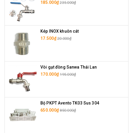
185.000₫
235.000₫
Kép INOX khuôn cát
17.500₫
20.000₫
Vòi gạt đồng Sanwa Thái Lan
170.000₫
195.000₫
Bộ PKPT Avento TK03 Sus 304
650.000₫
850.000₫