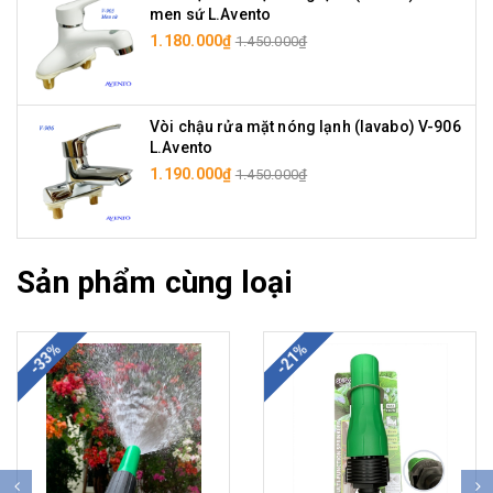
men sứ L.Avento
1.180.000₫
1.450.000₫
Vòi chậu rửa mặt nóng lạnh (lavabo) V-906
L.Avento
1.190.000₫
1.450.000₫
Sản phẩm cùng loại
-33%
-21%