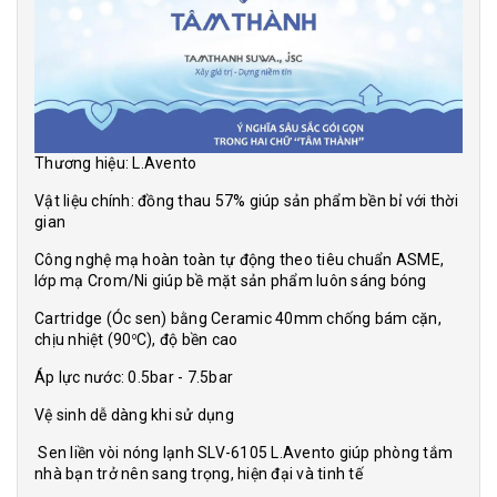
Thương hiệu: L.Avento
Vật liệu chính: đồng thau 57% giúp sản phẩm bền bỉ với thời
gian
Công nghệ mạ hoàn toàn tự động theo tiêu chuẩn ASME,
lớp mạ Crom/Ni giúp bề mặt sản phẩm luôn sáng bóng
Cartridge (Óc sen) bằng Ceramic 40mm chống bám cặn,
chịu nhiệt (90
C), độ bền cao
o
Áp lực nước: 0.5bar - 7.5bar
Vệ sinh dễ dàng khi sử dụng
Sen liền vòi nóng lạnh SLV-6105 L.Avento giúp phòng tắm
nhà bạn trở nên sang trọng, hiện đại và tinh tế