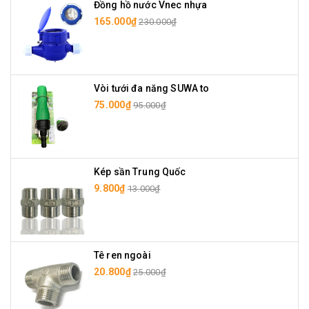
Đồng hồ nước Vnec nhựa
165.000₫
230.000₫
Vòi tưới đa năng SUWA to
75.000₫
95.000₫
Kép sần Trung Quốc
9.800₫
13.000₫
Tê ren ngoài
20.800₫
25.000₫