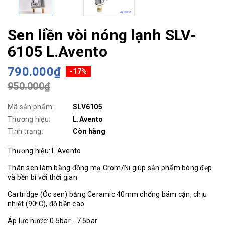
Sen liền vòi nóng lạnh SLV-
6105 L.Avento
790.000₫
-17%
950.000₫
Mã sản phẩm:
SLV6105
Thương hiệu:
L.Avento
Tình trạng:
Còn hàng
Thương hiệu: L.Avento
Thân sen làm bằng đồng mạ Crom/Ni giúp sản phẩm bóng đẹp
và bền bỉ với thời gian
Cartridge (Óc sen) bằng Ceramic 40mm chống bám cặn, chịu
nhiệt (90
C), độ bền cao
o
Áp lực nước: 0.5bar - 7.5bar