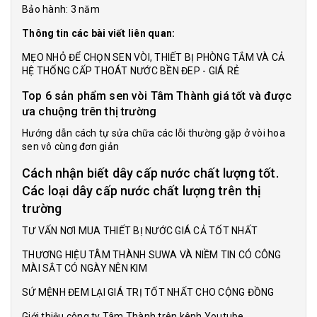
Bảo hành: 3 năm
Thông tin các bài viết liên quan:
MẸO NHỎ ĐỂ CHỌN SEN VÒI, THIẾT BỊ PHÒNG TẮM VÀ CẢ
HỆ THỐNG CẤP THOÁT NƯỚC BỀN ĐEP - GIÁ RẺ
Top 6 sản phẩm sen vòi Tâm Thành giá tốt và được
ưa chuộng trên thị trường
Hướng dẫn cách tự sửa chữa các lỗi thường gặp ở vòi hoa
sen vô cùng đơn giản
Cách nhận biết dây cấp nước chất lượng tốt.
Các loại dây cấp nước chất lượng trên thị
trường
TƯ VẤN NƠI MUA THIẾT BỊ NƯỚC GIÁ CẢ TỐT NHẤT
THƯƠNG HIỆU TÂM THÀNH SUWA VÀ NIỀM TIN CÓ CÔNG
MÀI SẮT CÓ NGÀY NÊN KIM
SỨ MỆNH ĐEM LẠI GIÁ TRỊ TỐT NHẤT CHO CỘNG ĐỒNG
Giới thiệu công ty Tâm Thành trên kênh Youtube