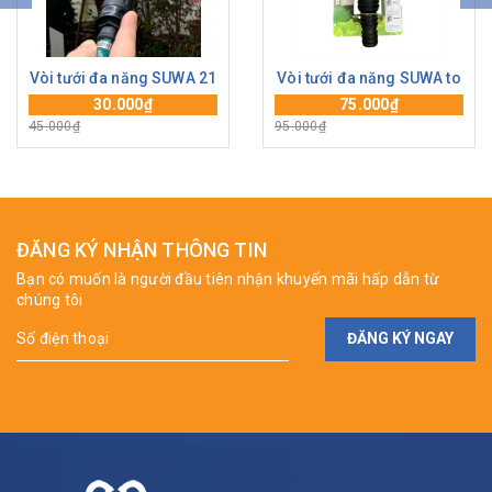
Vòi tưới đa năng SUWA 21
Vòi tưới đa năng SUWA to
30.000₫
75.000₫
45.000₫
95.000₫
ĐĂNG KÝ NHẬN THÔNG TIN
Bạn có muốn là người đầu tiên nhận khuyến mãi hấp dẫn từ
chúng tôi
ĐĂNG KÝ NGAY