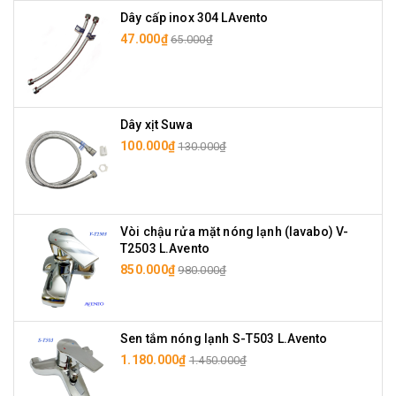
Dây cấp inox 304 LAvento
47.000₫
65.000₫
Dây xịt Suwa
100.000₫
130.000₫
Vòi chậu rửa mặt nóng lạnh (lavabo) V-
T2503 L.Avento
850.000₫
980.000₫
Sen tắm nóng lạnh S-T503 L.Avento
1.180.000₫
1.450.000₫