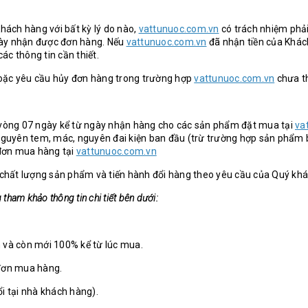
ách hàng với bất kỳ lý do nào,
vattunuoc.com.vn
có trách nhiệm phải
gày nhận được đơn hàng. Nếu
vattunuoc.com.vn
đã nhận tiền của Khách
ác thông tin cần thiết.
hoặc yêu cầu hủy đơn hàng trong trường hợp
vattunuoc.com.vn
chưa th
ng vòng 07 ngày kể từ ngày nhận hàng cho các sản phẩm đặt mua tại
va
uyên tem, mác, nguyên đai kiện ban đầu (trừ trường hợp sản phẩm bị 
 đơn mua hàng tại
vattunuoc.com.vn
a chất lượng sản phẩm và tiến hành đổi hàng theo yêu cầu của Quý khá
tham khảo thông tin chi tiết bên dưới:
và còn mới 100% kể từ lúc mua.
đơn mua hàng.
i tại nhà khách hàng).