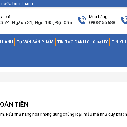
nh nước Tâm Thành
ịa chỉ
Mua hàng
ố 24, Ngách 31, Ngõ 135, Đội Cấn
0908155688
 THÀNH
TƯ VẤN SẢN PHẨM
TIN TỨC DÀNH CHO ĐẠI LÝ
TIN KH
HOÀN TIỀN
phẩm. Nếu như hàng hóa không đúng chủng loại, mẫu mã như quý khách