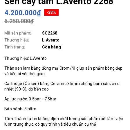
Sen cây tắm L.Avento 2268
4.200.000₫
-33%
6.250.000₫
Mã sản phẩm:
SC2268
Thương hiệu:
L.Avento
Tình trạng:
Còn hàng
Thương hiệu: L.Avento
Thân sen làm bằng đồng mạ Crom/Ni giúp sản phẩm bóng đẹp
và bền bỉ với thời gian
Cartridge (Óc sen) bằng Ceramic 35mm chống bám cặn, chịu
nhiệt (90
C), độ bền cao
o
Áp lực nước: 0.5bar - 7.5bar
Bảo hành: 3 năm
Tâm Thành tự tin khẳng định chất lượng sản phẩm bởi làm việc
luôn trung thực, có quy trình và tiêu chuẩn cụ thể