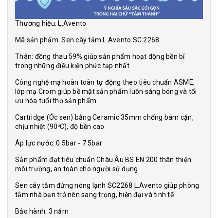
Thương hiệu: L.Avento
Mã sản phẩm: Sen cây tắm L.Avento SC 2268
Thân: đồng thau 59% giúp sản phẩm hoạt động bền bỉ
trong những điều kiện phức tạp nhất
Công nghệ mạ hoàn toàn tự động theo tiêu chuẩn ASME,
lớp mạ Crom giúp bề mặt sản phẩm luôn sáng bóng và tối
ưu hóa tuổi thọ sản phẩm
Cartridge (Óc sen) bằng Ceramic 35mm chống bám cặn,
chịu nhiệt (90
C), độ bền cao
o
Áp lực nước: 0.5bar - 7.5bar
Sản phẩm đạt tiêu chuẩn Châu Âu BS EN 200 thân thiện
môi trường, an toàn cho người sử dụng
Sen cây tắm đứng nóng lạnh SC2268 L.Avento giúp phòng
tắm nhà bạn trở nên sang trọng, hiện đại và tinh tế
Bảo hành: 3 năm