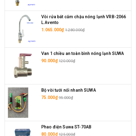
Vòi rửa bát cắm chậu nóng lạnh VRB-2066
L.Avento
1.065.000₫
1.280.000₫
Van 1 chiều an toàn bình nóng lạnh SUWA
90.000₫
120.000₫
Bộ vòi tưới nối nhanh SUWA
75.000₫
95.000₫
Phao điện Suwa ST-70AB
80.000₫
125.000₫