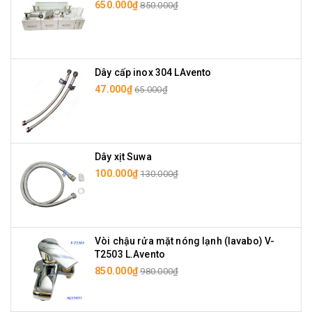
650.000₫
850.000₫
Dây cấp inox 304 LAvento
47.000₫
65.000₫
Dây xịt Suwa
100.000₫
130.000₫
Vòi chậu rửa mặt nóng lạnh (lavabo) V-
T2503 L.Avento
850.000₫
980.000₫