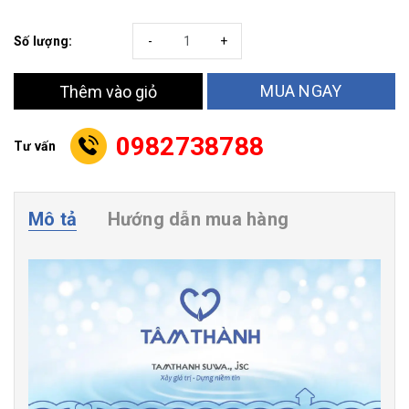
Số lượng:
-
+
MUA NGAY
Thêm vào giỏ
0982738788
Tư vấn
Mô tả
Hướng dẫn mua hàng