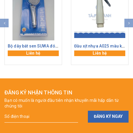
Bộ dây bát sen SUWA đóng vỉ S2025 - TS10
Đầu xịt nhựa A025 màu kem
Liên hệ
Liên hệ
ĐĂNG KÝ NHẬN THÔNG TIN
Bạn có muốn là người đầu tiên nhận khuyến mãi hấp dẫn từ
chúng tôi
ĐĂNG KÝ NGAY