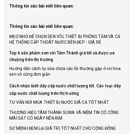
Thông tin các bài viết liên quan:
Thông tin các bài viết liên quan:
MẸO NHỎ ĐỂ CHỌN SEN VÒI, THIẾT BỊ PHÒNG TẮM VÀ CẢ
HỆ THỐNG CẤP THOÁT NƯỚC BỀN ĐEP - GIÁ RẺ
Top 6 sản phẩm sen vòi Tâm Thành giá tốt và được ưa
chuộng trên thị trường
Hướng dẫn cách tự sửa chữa các lỗi thường gặp ở vòi hoa
sen vô cùng đơn giản
Cách nhận biết dây cấp nước chất lượng tốt. Các loại dây
cấp nước chất lượng trên thị trường
TƯ VẤN NƠI MUA THIẾT BỊ NƯỚC GIÁ CẢ TỐT NHẤT
THƯƠNG HIỆU TÂM THÀNH SUWA VÀ NIỀM TIN CÓ CÔNG
MÀI SẮT CÓ NGÀY NÊN KIM
SỨ MỆNH ĐEM LẠI GIÁ TRỊ TỐT NHẤT CHO CỘNG ĐỒNG