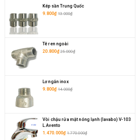
Kép sần Trung Quốc
9.800₫
13.000₫
Tê ren ngoài
20.800₫
25.000₫
Lơ ngắn inox
9.800₫
14.000₫
Vòi chậu rửa mặt nóng lạnh (lavabo) V-103
L.Avento
1.470.000₫
1.770.000₫