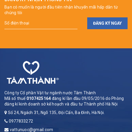
Bạn có muốn là người đầu tiên nhận khuyến mãi hấp dẫn từ
chúng tôi
ĐĂNG KÝ NGAY
Công ty Cổ phần Vật tư ngành nước Tâm Thành
Mã số thuế
0107425164
đăng kí lần đầu 09/05/2016 do Phòng
đăng kí kinh doanh sở kế hoạch và đầu tư Thành phố Hà Nội
Số 24, Ngách 31, Ngõ 135, Đội Cấn, Ba Đình, Hà Nội.
0977833272
vattunuoc@gmail.com