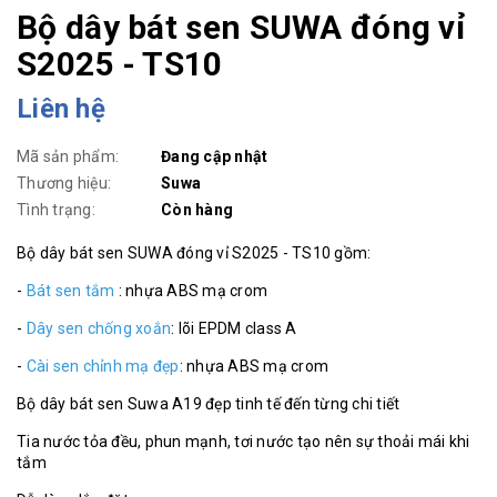
Bộ dây bát sen SUWA đóng vỉ
S2025 - TS10
Liên hệ
Mã sản phẩm:
Đang cập nhật
Thương hiệu:
Suwa
Tình trạng:
Còn hàng
Bộ dây bát sen SUWA đóng vỉ S2025 - TS10 gồm:
-
Bát sen tắm
: nhựa ABS mạ crom
-
Dây sen chống xoắn
: lõi EPDM class A
-
Cài sen chỉnh mạ đẹp
: nhựa ABS mạ crom
Bộ dây bát sen Suwa A19 đẹp tinh tế đến từng chi tiết
Tia nước tỏa đều, phun mạnh, tơi nước tạo nên sự thoải mái khi
tắm