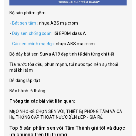
Bộ sản phẩm gồm:
-
Bát sen tắm
: nhựa ABS mạ crom
-
Dây sen chống xoắn
: lõi EPDM class A
-
Cài sen chỉnh mạ đẹp
: nhựa ABS mạ crom
Bộ dây bát sen Suwa A19 đẹp tinh tế đến từng chi tiết
Tia nước tỏa đều, phun mạnh, tơi nước tạo nên sự thoải
mái khi tắm
Dễ dàng lắp đặt
Bảo hành: 6 tháng
Thông tin các bài viết liên quan:
MẸO NHỎ ĐỂ CHỌN SEN VÒI, THIẾT BỊ PHÒNG TẮM VÀ CẢ
HỆ THỐNG CẤP THOÁT NƯỚC BỀN ĐEP - GIÁ RẺ
Top 6 sản phẩm sen vòi Tâm Thành giá tốt và được
ưa chuộng trên thị trường