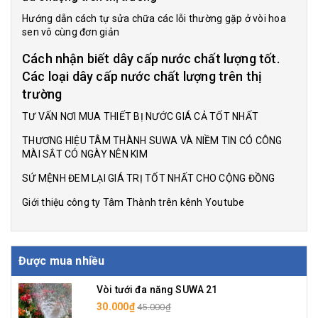
Hướng dẫn cách tự sửa chữa các lỗi thường gặp ở vòi hoa
sen vô cùng đơn giản
Cách nhận biết dây cấp nước chất lượng tốt.
Các loại dây cấp nước chất lượng trên thị
trường
TƯ VẤN NƠI MUA THIẾT BỊ NƯỚC GIÁ CẢ TỐT NHẤT
THƯƠNG HIỆU TÂM THÀNH SUWA VÀ NIỀM TIN CÓ CÔNG
MÀI SẮT CÓ NGÀY NÊN KIM
SỨ MỆNH ĐEM LẠI GIÁ TRỊ TỐT NHẤT CHO CỘNG ĐỒNG
Giới thiệu công ty Tâm Thành trên kênh Youtube
Được mua nhiều
Vòi tưới đa năng SUWA 21
30.000₫
45.000₫