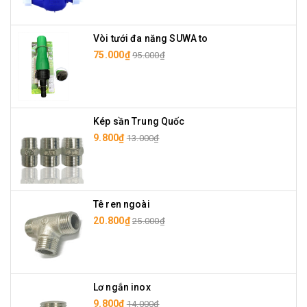
Vòi tưới đa năng SUWA to
75.000₫
95.000₫
Kép sần Trung Quốc
9.800₫
13.000₫
Tê ren ngoài
20.800₫
25.000₫
Lơ ngắn inox
9.800₫
14.000₫