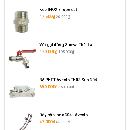
Kép INOX khuôn cát
17.500₫
20.000₫
Vòi gạt đồng Sanwa Thái Lan
170.000₫
195.000₫
Bộ PKPT Avento TK03 Sus 304
650.000₫
850.000₫
Dây cấp inox 304 LAvento
47.000₫
65.000₫