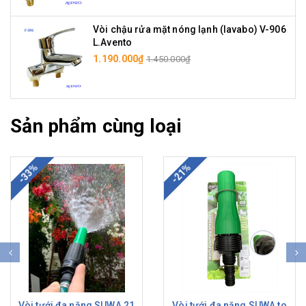
Vòi chậu rửa mặt nóng lạnh (lavabo) V-906
L.Avento
1.190.000₫
1.450.000₫
Sản phẩm cùng loại
-33%
-21%
Vòi tưới đa năng SUWA 21
Vòi tưới đa năng SUWA to