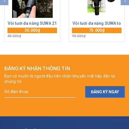
Vòi tưới đa năng SUWA 21
Vòi tưới đa năng SUWA to
30.000₫
75.000₫
45.000₫
95.000₫
ĐĂNG KÝ NHẬN THÔNG TIN
Bạn có muốn là người đầu tiên nhận khuyến mãi hấp dẫn từ
chúng tôi
ĐĂNG KÝ NGAY