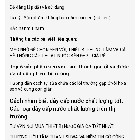
Dễ dàng lắp đặt và sử dụng
Lưu ý : Sản phẩm không bao gồm cài sen (gá sen)
Bảo hành: 1 năm
Thông tin các bài viết liên quan:
MẸO NHỎ ĐỂ CHỌN SEN VÒI, THIẾT BỊ PHÒNG TẮM VÀ CẢ
HỆ THỐNG CẤP THOÁT NƯỚC BỀN ĐEP - GIÁ RẺ
Top 6 sản phẩm sen vòi Tâm Thành giá tốt và được
ưa chuộng trên thị trường
Hướng dẫn cách tự sửa chữa các lỗi thường gặp ở vòi hoa
sen vô cùng đơn giản
Cách nhận biết dây cấp nước chất lượng tốt.
Các loại dây cấp nước chất lượng trên thị
trường
TƯ VẤN NƠI MUA THIẾT BỊ NƯỚC GIÁ CẢ TỐT NHẤT
THƯƠNG HIỆU TÂM THÀNH SUWA VÀ NIỀM TIN CÓ CÔNG