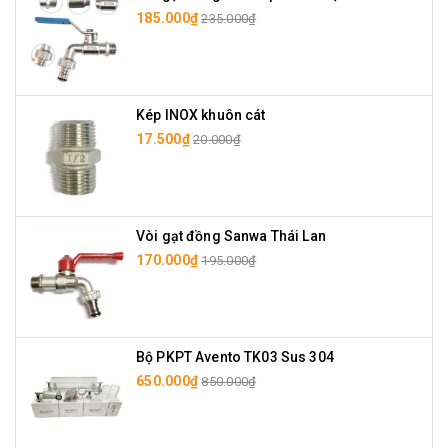
185.000₫
235.000₫
Kép INOX khuôn cát
17.500₫
20.000₫
Vòi gạt đồng Sanwa Thái Lan
170.000₫
195.000₫
Bộ PKPT Avento TK03 Sus 304
650.000₫
850.000₫