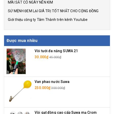
MÀI SẮT CÓ NGÀY NÊN KIM
SỨ MỆNH ĐEM LẠI GIÁ TRỊ TỐT NHẤT CHO CỘNG ĐỒNG
Giới thiệu công ty Tâm Thành trên kênh Youtube
Được mua nhiều
Vòi tưới đa năng SUWA 21
30.000₫
45.000₫
Van phao nước Suwa
250.000₫
300.000₫
Vòi gạt đồng cao cấp Suwa mạ Crom