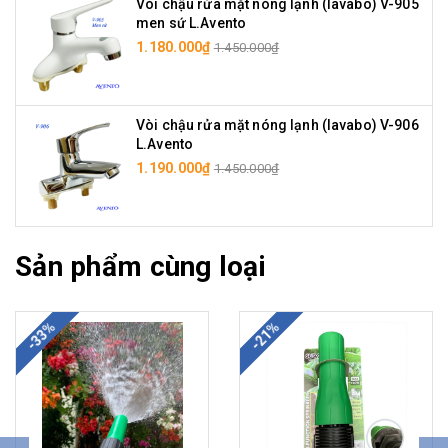
Vòi chậu rửa mặt nóng lạnh (lavabo) V-905
men sứ L.Avento
1.180.000₫
1.450.000₫
Vòi chậu rửa mặt nóng lạnh (lavabo) V-906
L.Avento
1.190.000₫
1.450.000₫
Sản phẩm cùng loại
-33%
-21%