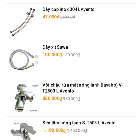
Dây cấp inox 304 LAvento
47.000₫
65.000₫
Dây xịt Suwa
100.000₫
130.000₫
Vòi chậu rửa mặt nóng lạnh (lavabo) V-
T2503 L.Avento
850.000₫
980.000₫
Sen tắm nóng lạnh S-T503 L.Avento
1.180.000₫
1.450.000₫