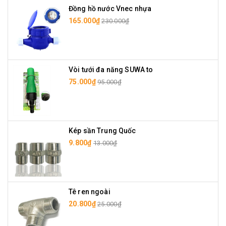
Đồng hồ nước Vnec nhựa
165.000₫
230.000₫
Vòi tưới đa năng SUWA to
75.000₫
95.000₫
Kép sần Trung Quốc
9.800₫
13.000₫
Tê ren ngoài
20.800₫
25.000₫