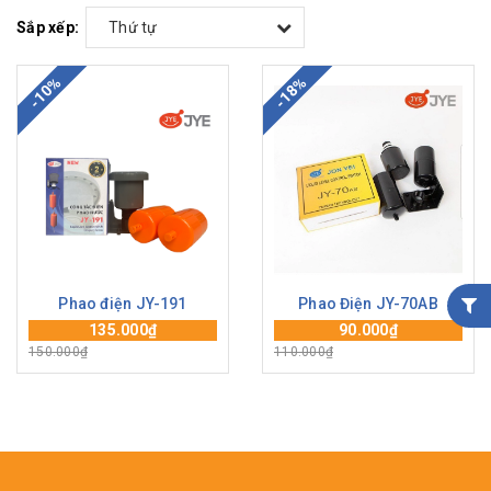
Sắp xếp:
Thứ tự
-10%
-18%
Phao điện JY-191
Phao Điện JY-70AB
135.000₫
90.000₫
150.000₫
110.000₫