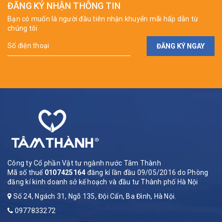
ĐĂNG KÝ NHẬN THÔNG TIN
Bạn có muốn là người đầu tiên nhận khuyến mãi hấp dẫn từ
chúng tôi
ĐĂNG KÝ NGAY
Công ty Cổ phần Vật tư ngành nước Tâm Thành
Mã số thuế
0107425164
đăng kí lần đầu 09/05/2016 do Phòng
đăng kí kinh doanh sở kế hoạch và đầu tư Thành phố Hà Nội
Số 24, Ngách 31, Ngõ 135, Đội Cấn, Ba Đình, Hà Nội.
0977833272