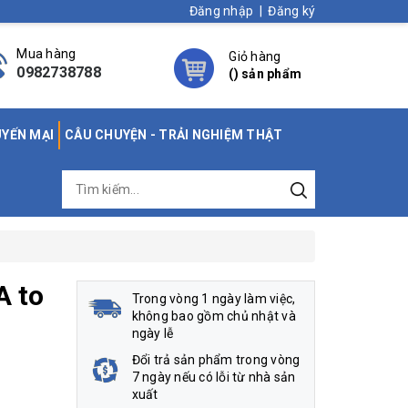
Đăng nhập
|
Đăng ký
Mua hàng
Giỏ hàng
0982738788
(
) sản phẩm
UYẾN MẠI
CÂU CHUYỆN - TRẢI NGHIỆM THẬT
A to
Trong vòng 1 ngày làm việc,
không bao gồm chủ nhật và
ngày lễ
Đổi trả sản phẩm trong vòng
7 ngày nếu có lỗi từ nhà sản
xuất