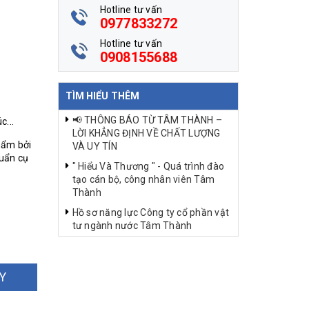
Hotline tư vấn
0977833272
Hotline tư vấn
0908155688
TÌM HIỂU THÊM
📢 THÔNG BÁO TỪ TÂM THÀNH –
c...
LỜI KHẲNG ĐỊNH VỀ CHẤT LƯỢNG
hẩm bởi
VÀ UY TÍN
huẩn cụ
" Hiểu Và Thương " - Quá trình đào
tạo cán bộ, công nhân viên Tâm
Thành
Hồ sơ năng lực Công ty cổ phần vật
tư ngành nước Tâm Thành
Y