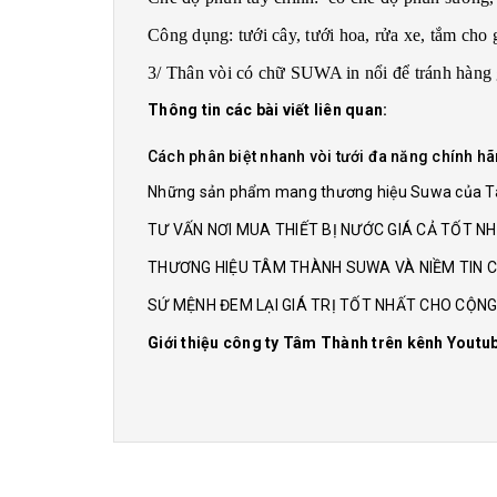
Công dụng: tưới cây, tưới hoa, rửa xe, tắm cho g
3/ Thân vòi có chữ SUWA in nổi để tránh hàng 
Thông tin các bài viết liên quan:
Cách phân biệt nhanh vòi tưới đa năng chính h
Những sản phẩm mang thương hiệu Suwa của 
TƯ VẤN NƠI MUA THIẾT BỊ NƯỚC GIÁ CẢ TỐT N
THƯƠNG HIỆU TÂM THÀNH SUWA VÀ NIỀM TIN C
SỨ MỆNH ĐEM LẠI GIÁ TRỊ TỐT NHẤT CHO CỘN
Giới thiệu công ty Tâm Thành trên kênh Youtu