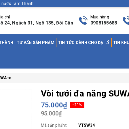
nh nước Tâm Thành
ịa chỉ
Mua hàng
ố 24, Ngách 31, Ngõ 135, Đội Cấn
0908155688
 THÀNH
TƯ VẤN SẢN PHẨM
TIN TỨC DÀNH CHO ĐẠI LÝ
TIN KH
UWA to
Vòi tưới đa năng SUW
75.000₫
-21%
95.000₫
Mã sản phẩm:
VTSW34