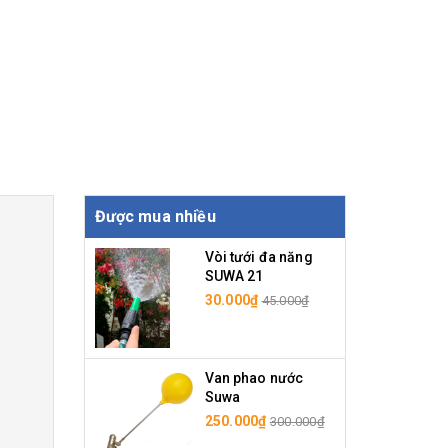
Được mua nhiều
Vòi tưới đa năng
SUWA 21
30.000₫
45.000₫
Van phao nước
Suwa
250.000₫
300.000₫