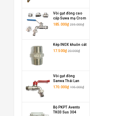
Vòi gạt đồng cao
cấp Suwa mạ Crom
185.000₫
235.000₫
Kép INOX khuôn cát
17.500₫
20.000₫
Vòi gạt đồng
Sanwa Thái Lan
170.000₫
195.000₫
Bộ PKPT Avento
TK03 Sus 304