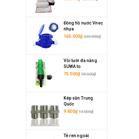
Đồng hồ nước Vnec
nhựa
165.000₫
230.000₫
Vòi tưới đa năng
SUWA to
75.000₫
95.000₫
Kép sần Trung
Quốc
9.800₫
13.000₫
Tê ren ngoài