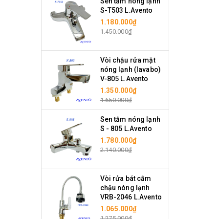
Sen tắm nóng lạnh
S-T503 L.Avento
1.180.000₫
1.450.000₫
Vòi chậu rửa mặt
nóng lạnh (lavabo)
V-805 L.Avento
1.350.000₫
1.650.000₫
Sen tắm nóng lạnh
S - 805 L.Avento
1.780.000₫
2.140.000₫
Vòi rửa bát cắm
chậu nóng lạnh
VRB-2046 L.Avento
1.065.000₫
1.275.000₫