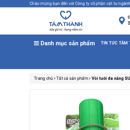
Chào mừng bạn đến với Công ty cổ phần vật tư ngà
Đ
S
Danh mục sản phẩm
TIN TỨC TÂM
Trang chủ
Tất cả sản phẩm
Vòi tưới đa năng S