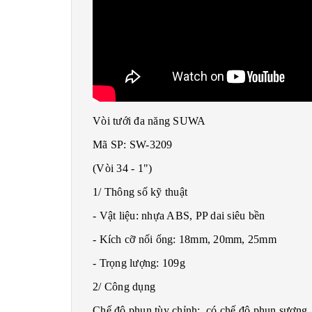
Vòi tưới đa năng SUWA
Mã SP: SW-3209
(Vòi 34 - 1")
1/ Thông số kỹ thuật
- Vật liệu: nhựa ABS, PP dai siêu bền
- Kích cỡ nối ống: 18mm, 20mm, 25mm
- Trọng lượng: 109g
2/ Công dụng
Chế độ phun tùy chỉnh: có chế độ phun sương, 