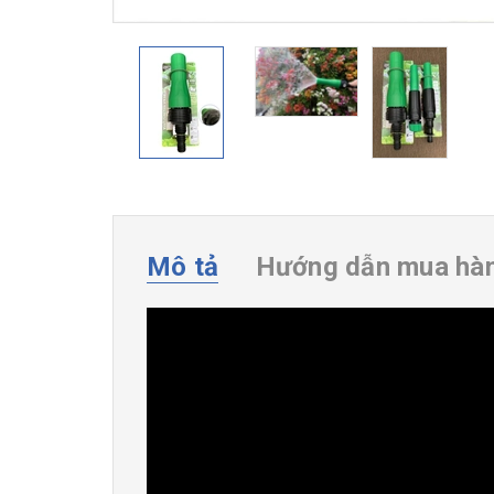
Mô tả
Hướng dẫn mua hà