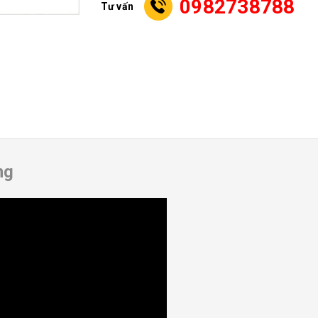
0982738788
Tư vấn
ng