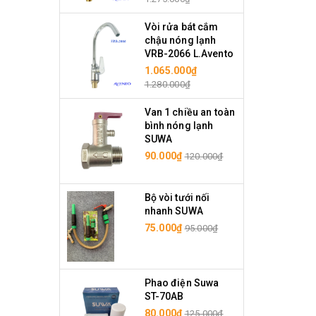
Vòi rửa bát cắm
chậu nóng lạnh
VRB-2066 L.Avento
1.065.000₫
1.280.000₫
Van 1 chiều an toàn
bình nóng lạnh
SUWA
90.000₫
120.000₫
Bộ vòi tưới nối
nhanh SUWA
75.000₫
95.000₫
Phao điện Suwa
ST-70AB
80.000₫
125.000₫