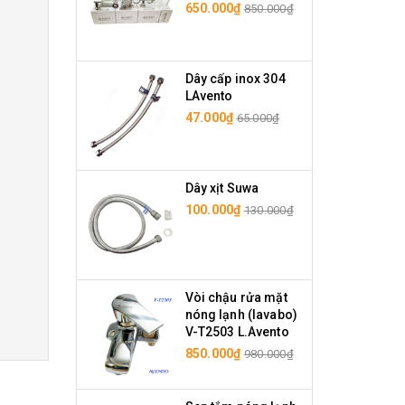
650.000₫
850.000₫
Dây cấp inox 304
LAvento
47.000₫
65.000₫
Dây xịt Suwa
100.000₫
130.000₫
Vòi chậu rửa mặt
nóng lạnh (lavabo)
V-T2503 L.Avento
850.000₫
980.000₫