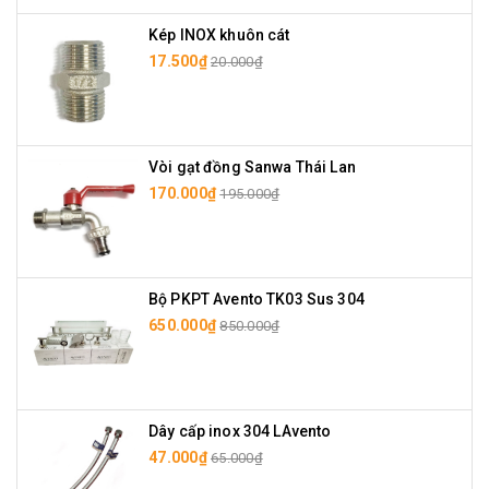
Kép INOX khuôn cát
17.500₫
20.000₫
Vòi gạt đồng Sanwa Thái Lan
170.000₫
195.000₫
Bộ PKPT Avento TK03 Sus 304
650.000₫
850.000₫
Dây cấp inox 304 LAvento
47.000₫
65.000₫