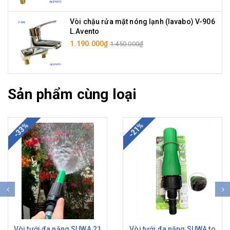
Vòi chậu rửa mặt nóng lạnh (lavabo) V-906
L.Avento
1.190.000₫
1.450.000₫
Sản phẩm cùng loại
-33%
-21%
Vòi tưới đa năng SUWA 21
Vòi tưới đa năng SUWA to