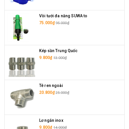
Vòi tưới đa năng SUWA to
75.000₫
95.000₫
Kép sần Trung Quốc
9.800₫
13.000₫
Tê ren ngoài
20.800₫
25.000₫
Lơ ngắn inox
9.800₫
14.000₫