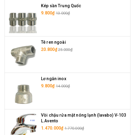
Kép sần Trung Quốc
9.800₫
13.000₫
Tê ren ngoài
20.800₫
25.000₫
Lơ ngắn inox
9.800₫
14.000₫
Vòi chậu rửa mặt nóng lạnh (lavabo) V-103
L.Avento
1.470.000₫
1.770.000₫