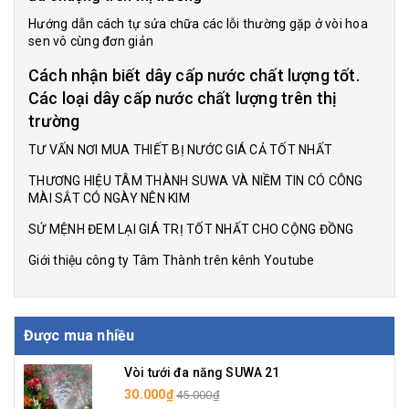
Hướng dẫn cách tự sửa chữa các lỗi thường gặp ở vòi hoa
sen vô cùng đơn giản
Cách nhận biết dây cấp nước chất lượng tốt.
Các loại dây cấp nước chất lượng trên thị
trường
TƯ VẤN NƠI MUA THIẾT BỊ NƯỚC GIÁ CẢ TỐT NHẤT
THƯƠNG HIỆU TÂM THÀNH SUWA VÀ NIỀM TIN CÓ CÔNG
MÀI SẮT CÓ NGÀY NÊN KIM
SỨ MỆNH ĐEM LẠI GIÁ TRỊ TỐT NHẤT CHO CỘNG ĐỒNG
Giới thiệu công ty Tâm Thành trên kênh Youtube
Được mua nhiều
Vòi tưới đa năng SUWA 21
30.000₫
45.000₫