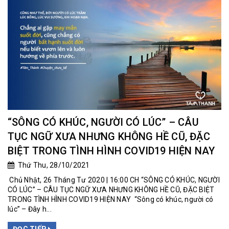
“SÔNG CÓ KHÚC, NGƯỜI CÓ LÚC” – CÂU
TỤC NGỮ XƯA NHƯNG KHÔNG HỀ CŨ, ĐẶC
BIỆT TRONG TÌNH HÌNH COVID19 HIỆN NAY
Thứ Thu, 28/10/2021
Chủ Nhật, 26 Tháng Tư 2020 | 16:00 CH “SÔNG CÓ KHÚC, NGƯỜI
CÓ LÚC” – CÂU TỤC NGỮ XƯA NHƯNG KHÔNG HỀ CŨ, ĐẶC BIỆT
TRONG TÌNH HÌNH COVID19 HIỆN NAY “Sông có khúc, người có
lúc” – Đây h...