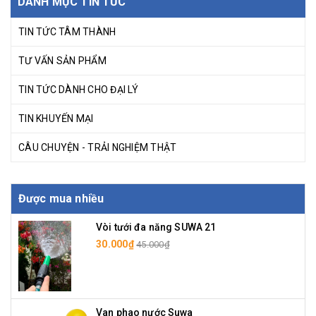
DANH MỤC TIN TỨC
TIN TỨC TÂM THÀNH
TƯ VẤN SẢN PHẨM
TIN TỨC DÀNH CHO ĐẠI LÝ
TIN KHUYẾN MẠI
CÂU CHUYỆN - TRẢI NGHIỆM THẬT
Được mua nhiều
Vòi tưới đa năng SUWA 21
30.000₫
45.000₫
Van phao nước Suwa