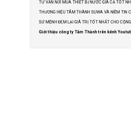
TƯ VẤN NƠI MUA THIẾT BỊ NƯỚC GIÁ CẢ TỐT N
THƯƠNG HIỆU TÂM THÀNH SUWA VÀ NIỀM TIN C
SỨ MỆNH ĐEM LẠI GIÁ TRỊ TỐT NHẤT CHO CỘN
Giới thiệu công ty Tâm Thành trên kênh Youtu