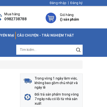
Đăng nhập
|
Đăng ký
Mua hàng
Giỏ hàng
0982738788
(
) sản phẩm
UYẾN MẠI
CÂU CHUYỆN - TRẢI NGHIỆM THẬT
Trong vòng 1 ngày làm việc,
không bao gồm chủ nhật và
ngày lễ
Đổi trả sản phẩm trong vòng
7 ngày nếu có lỗi từ nhà sản
xuất