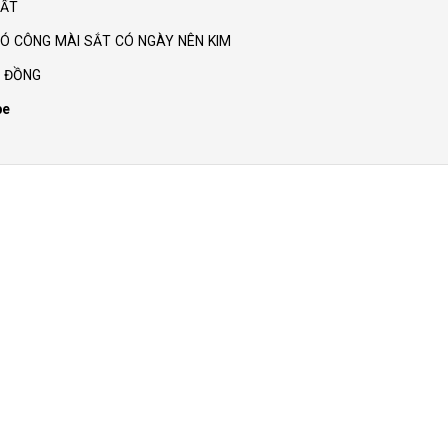
HẤT
Ó CÔNG MÀI SẮT CÓ NGÀY NÊN KIM
G ĐỒNG
be