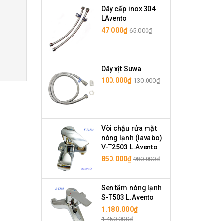
Dây cấp inox 304
LAvento
47.000₫
65.000₫
Dây xịt Suwa
100.000₫
130.000₫
Vòi chậu rửa mặt
nóng lạnh (lavabo)
V-T2503 L.Avento
850.000₫
980.000₫
Sen tắm nóng lạnh
S-T503 L.Avento
1.180.000₫
1.450.000₫