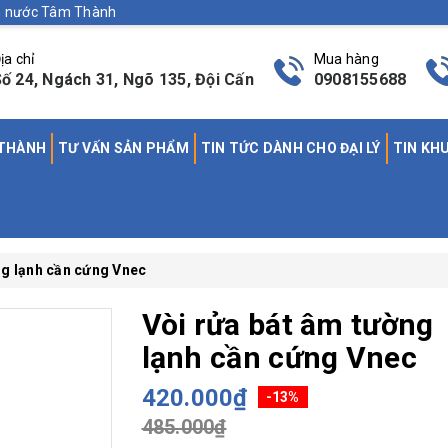
nh nước Tâm Thành
ịa chỉ
Mua hàng
ố 24, Ngách 31, Ngõ 135, Đội Cấn
0908155688
 THÀNH
TƯ VẤN SẢN PHẨM
TIN TỨC DÀNH CHO ĐẠI LÝ
TIN KH
ng lạnh cần cứng Vnec
Vòi rửa bát âm tường
lạnh cần cứng Vnec
420.000₫
-13%
485.000₫