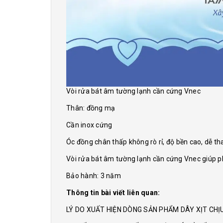
Vòi rửa bát âm tường lạnh cần cứng Vnec
Thân: đồng mạ
Cần inox cứng
Óc đồng chân thấp không rò rỉ, độ bền cao, dễ th
Vòi rửa bát âm tường lạnh cần cứng Vnec giúp ph
Bảo hành: 3 năm
Thông tin bài viết liên quan:
LÝ DO XUẤT HIỆN DÒNG SẢN PHẨM DÂY XỊT CH