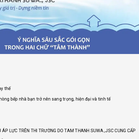
ay thế
òng bếp nhà bạn trở nên sang trọng, hiện đại và tinh tế
ỊU ÁP LỰC TRÊN THI TRƯỜNG DO TAM THANH SUWA.,JSC CUNG CẤP