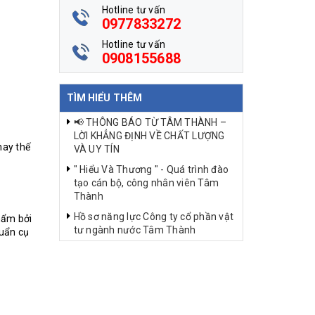
Hotline tư vấn
0977833272
Hotline tư vấn
0908155688
TÌM HIỂU THÊM
📢 THÔNG BÁO TỪ TÂM THÀNH –
LỜI KHẲNG ĐỊNH VỀ CHẤT LƯỢNG
hay thế
VÀ UY TÍN
" Hiểu Và Thương " - Quá trình đào
tạo cán bộ, công nhân viên Tâm
Thành
Hồ sơ năng lực Công ty cổ phần vật
hẩm bởi
tư ngành nước Tâm Thành
huẩn cụ