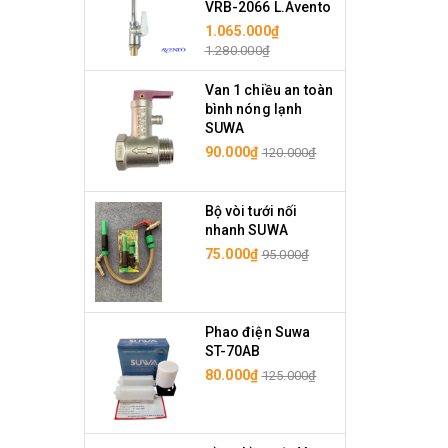
VRB-2066 L.Avento
1.065.000₫
1.280.000₫
Van 1 chiều an toàn
bình nóng lạnh
SUWA
90.000₫
120.000₫
Bộ vòi tưới nối
nhanh SUWA
75.000₫
95.000₫
Phao điện Suwa
ST-70AB
80.000₫
125.000₫