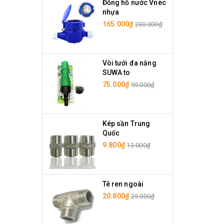
Đồng hồ nước Vnec
nhựa
165.000₫
230.000₫
Vòi tưới đa năng
SUWA to
75.000₫
95.000₫
Kép sần Trung
Quốc
9.800₫
13.000₫
Tê ren ngoài
20.800₫
25.000₫