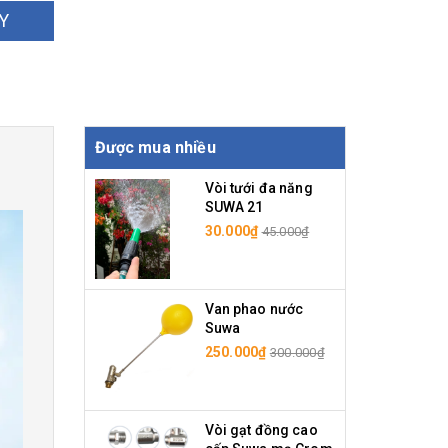
Y
Được mua nhiều
Vòi tưới đa năng
SUWA 21
30.000₫
45.000₫
Van phao nước
Suwa
250.000₫
300.000₫
Vòi gạt đồng cao