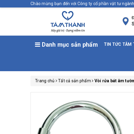
Chào mừng bạn đến với Công ty cổ phần vật tư ngà
Đ
S
Danh mục sản phẩm
TIN TỨC TÂM
Trang chủ
Tất cả sản phẩm
Vòi rửa bát âm tườ