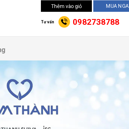
MUA NGA
Thêm vào giỏ
0982738788
Tư vấn
ng