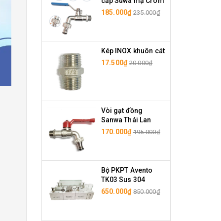
cấp Suwa mạ Crom
185.000₫
235.000₫
Kép INOX khuôn cát
17.500₫
20.000₫
Vòi gạt đồng
Sanwa Thái Lan
170.000₫
195.000₫
Bộ PKPT Avento
TK03 Sus 304
650.000₫
850.000₫