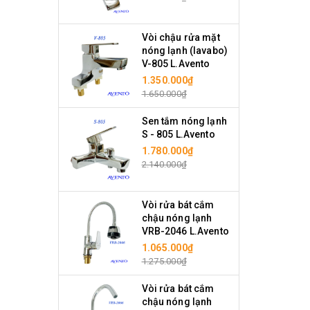
Vòi chậu rửa mặt
nóng lạnh (lavabo)
V-805 L.Avento
1.350.000₫
1.650.000₫
Sen tắm nóng lạnh
S - 805 L.Avento
1.780.000₫
2.140.000₫
Vòi rửa bát cắm
chậu nóng lạnh
VRB-2046 L.Avento
1.065.000₫
1.275.000₫
Vòi rửa bát cắm
chậu nóng lạnh