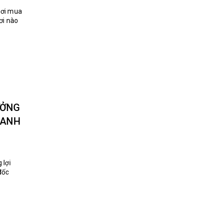
nơi mua
ơi nào
ƯỞNG
OANH
 lợi
đốc