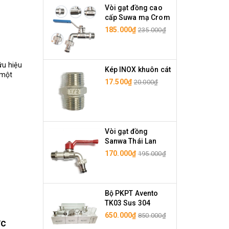
Vòi gạt đồng cao
cấp Suwa mạ Crom
185.000₫
235.000₫
ữu hiệu
Kép INOX khuôn cát
 một
17.500₫
20.000₫
Vòi gạt đồng
Sanwa Thái Lan
170.000₫
195.000₫
Bộ PKPT Avento
TK03 Sus 304
650.000₫
850.000₫
ớc