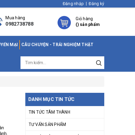
Đăng nhập
|
Đăng ký
Mua hàng
Giỏ hàng
0982738788
(
) sản phẩm
UYẾN MẠI
CÂU CHUYỆN - TRẢI NGHIỆM THẬT
DANH MỤC TIN TỨC
TIN TỨC TÂM THÀNH
TƯ VẤN SẢN PHẨM
hân
ành.