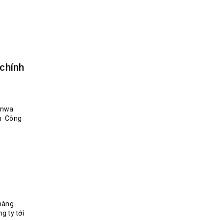
 chính
g
Sanwa
ận Công
 hàng
g ty tới