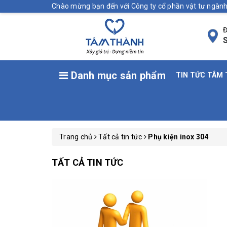
Chào mừng bạn đến với Công ty cổ phần vật tư ngà
Đ
S
Danh mục sản phẩm
TIN TỨC TÂM
Trang chủ
Tất cả tin tức
Phụ kiện inox 304
TẤT CẢ TIN TỨC