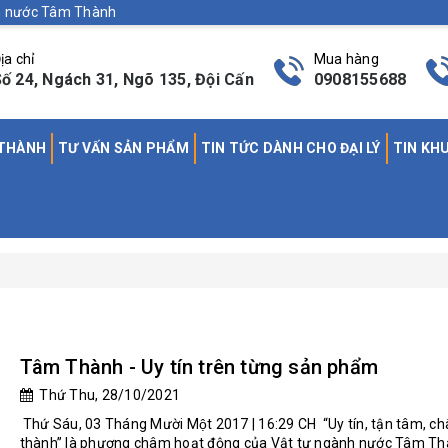
nh nước Tâm Thành
ịa chỉ
Mua hàng
ố 24, Ngách 31, Ngõ 135, Đội Cấn
0908155688
 THÀNH
TƯ VẤN SẢN PHẨM
TIN TỨC DÀNH CHO ĐẠI LÝ
TIN KH
Tâm Thành - Uy tín trên từng sản phẩm
Thứ Thu, 28/10/2021
Thứ Sáu, 03 Tháng Mười Một 2017 | 16:29 CH “Uy tín, tận tâm, c
thành” là phương châm hoạt động của Vật tư ngành nước Tâm Th