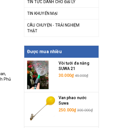
TIN TỨC DÀNH CHO ĐẠI LÝ
TIN KHUYẾN MẠI
CÂU CHUYỆN - TRẢI NGHIỆM
THẬT
Được mua nhiều
Vòi tưới đa năng
SUWA 21
can,
30.000₫
45.000₫
nh Phủ
Van phao nước
Suwa
250.000₫
300.000₫