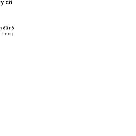
ty cổ
n đã nỗ
t trong