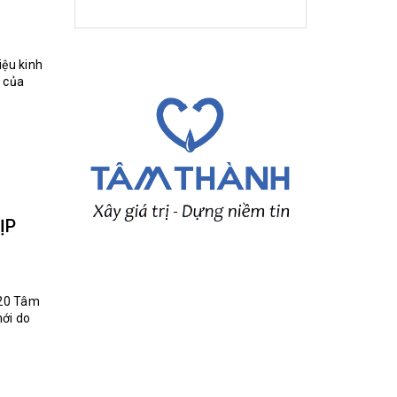
iệu kinh
m của
ỊP
020 Tâm
mới do