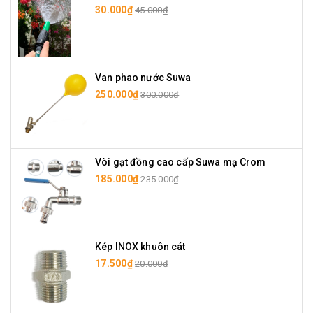
30.000₫
45.000₫
Van phao nước Suwa
250.000₫
300.000₫
Vòi gạt đồng cao cấp Suwa mạ Crom
185.000₫
235.000₫
Kép INOX khuôn cát
17.500₫
20.000₫