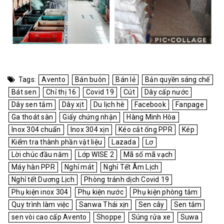
Tags:
Avento
Bán buôn
Bán lẻ
Bản quyền sáng chế
Bát sen
Chỉ thị 16
Covid 19
Cút
Dây cấp nước
Dây sen tắm
Dây xịt
Du lịch hè
Facebook
Fanpage
Ga thoát sàn
Giấy chứng nhận
Hàng Minh Hòa
Inox 304 chuẩn
Inox 304 xịn
Kéo cắt ống PPR
Kép
Kiểm tra thành phần vật liệu
Lazada
Lơ
Lời chúc đầu năm
Lớp WISE 2
Mã số mã vạch
Máy hàn PPR
Nghỉ mát
Nghỉ Tết Âm Lịch
Nghỉ tết Dương Lịch
Phòng tránh dịch Covid 19
Phụ kiện inox 304
Phụ kiện nước
Phụ kiện phòng tắm
Quy trình làm việc
Sanwa Thái xịn
Sen cây
Sen tắm
sen vòi cao cấp Avento
Shoppe
Súng rửa xe
Suwa