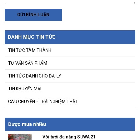
GỬI BÌNH LUẬN
DANH MỤC TIN TỨC
TIN TỨC TÂM THÀNH
TƯ VẤN SẢN PHẨM
TIN TỨC DÀNH CHO ĐẠI LÝ
TIN KHUYẾN MẠI
CÂU CHUYỆN - TRẢI NGHIỆM THẬT
Được mua nhiều
Vòi tưới đa năng SUWA 21