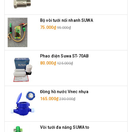
Bộ vòi tưới nối nhanh SUWA
75.000₫
95.000₫
Phao điện Suwa ST-70AB
80.000₫
125.000₫
Đồng hồ nước Vnec nhựa
165.000₫
230.000₫
Vòi tưới đa năng SUWA to