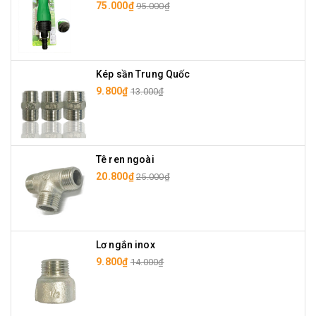
75.000₫
95.000₫
Kép sần Trung Quốc
9.800₫
13.000₫
Tê ren ngoài
20.800₫
25.000₫
Lơ ngắn inox
9.800₫
14.000₫