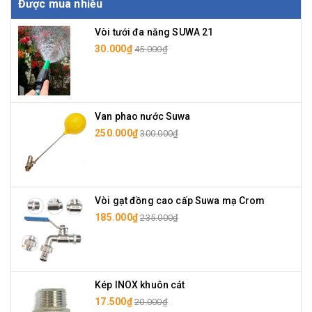
Được mua nhiều
Vòi tưới đa năng SUWA 21
30.000₫
45.000₫
Van phao nước Suwa
250.000₫
300.000₫
Vòi gạt đồng cao cấp Suwa mạ Crom
185.000₫
235.000₫
Kép INOX khuôn cát
17.500₫
20.000₫