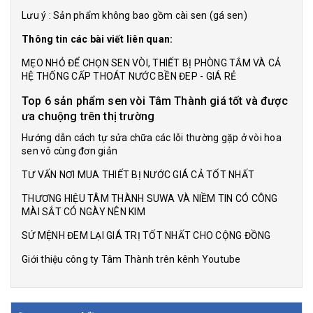
Lưu ý : Sản phẩm không bao gồm cài sen (gá sen)
Thông tin các bài viết liên quan:
MẸO NHỎ ĐỂ CHỌN SEN VÒI, THIẾT BỊ PHÒNG TẮM VÀ CẢ
HỆ THỐNG CẤP THOÁT NƯỚC BỀN ĐEP - GIÁ RẺ
Top 6 sản phẩm sen vòi Tâm Thành giá tốt và được
ưa chuộng trên thị trường
Hướng dẫn cách tự sửa chữa các lỗi thường gặp ở vòi hoa
sen vô cùng đơn giản
TƯ VẤN NƠI MUA THIẾT BỊ NƯỚC GIÁ CẢ TỐT NHẤT
THƯƠNG HIỆU TÂM THÀNH SUWA VÀ NIỀM TIN CÓ CÔNG
MÀI SẮT CÓ NGÀY NÊN KIM
SỨ MỆNH ĐEM LẠI GIÁ TRỊ TỐT NHẤT CHO CỘNG ĐỒNG
Giới thiệu công ty Tâm Thành trên kênh Youtube