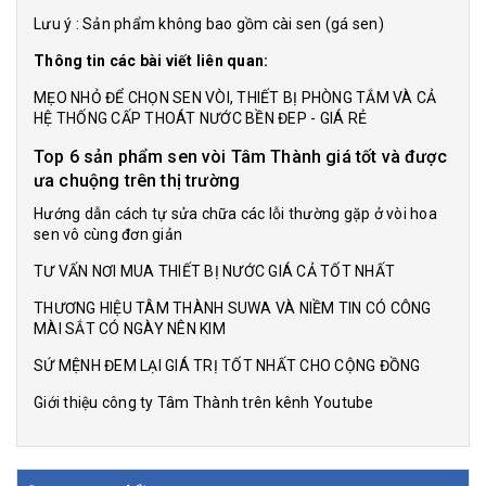
Lưu ý : Sản phẩm không bao gồm cài sen (gá sen)
Thông tin các bài viết liên quan:
MẸO NHỎ ĐỂ CHỌN SEN VÒI, THIẾT BỊ PHÒNG TẮM VÀ CẢ
HỆ THỐNG CẤP THOÁT NƯỚC BỀN ĐEP - GIÁ RẺ
Top 6 sản phẩm sen vòi Tâm Thành giá tốt và được
ưa chuộng trên thị trường
Hướng dẫn cách tự sửa chữa các lỗi thường gặp ở vòi hoa
sen vô cùng đơn giản
TƯ VẤN NƠI MUA THIẾT BỊ NƯỚC GIÁ CẢ TỐT NHẤT
THƯƠNG HIỆU TÂM THÀNH SUWA VÀ NIỀM TIN CÓ CÔNG
MÀI SẮT CÓ NGÀY NÊN KIM
SỨ MỆNH ĐEM LẠI GIÁ TRỊ TỐT NHẤT CHO CỘNG ĐỒNG
Giới thiệu công ty Tâm Thành trên kênh Youtube