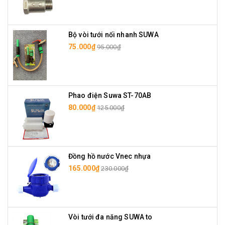
Bộ vòi tưới nối nhanh SUWA
75.000₫
95.000₫
Phao điện Suwa ST-70AB
80.000₫
125.000₫
Đồng hồ nước Vnec nhựa
165.000₫
230.000₫
Vòi tưới đa năng SUWA to