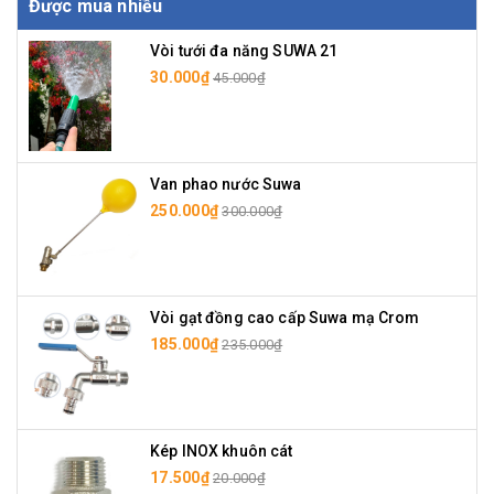
Được mua nhiều
Vòi tưới đa năng SUWA 21
30.000₫
45.000₫
Van phao nước Suwa
250.000₫
300.000₫
Vòi gạt đồng cao cấp Suwa mạ Crom
185.000₫
235.000₫
Kép INOX khuôn cát
17.500₫
20.000₫