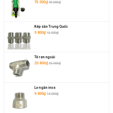
75.000₫
95.000₫
Kép sần Trung Quốc
9.800₫
13.000₫
Tê ren ngoài
20.800₫
25.000₫
Lơ ngắn inox
9.800₫
14.000₫