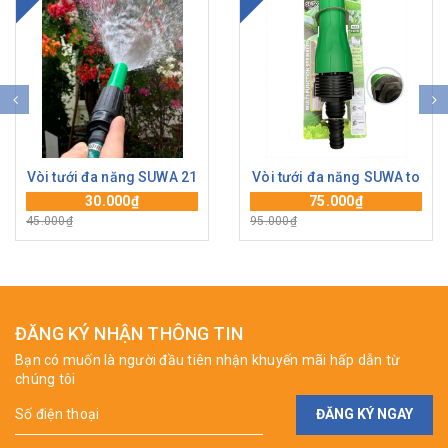
Vòi tưới đa năng SUWA 21
Vòi tưới đa năng SUWA to
30.000₫
75.000₫
45.000₫
95.000₫
ĐĂNG KÝ NHẬN THÔNG TIN
Bạn có muốn là người đầu tiên nhận khuyến mãi hấp dẫn từ
chúng tôi
ĐĂNG KÝ NGAY