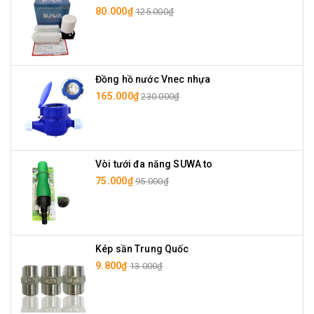
80.000₫
125.000₫
Đồng hồ nước Vnec nhựa
165.000₫
230.000₫
Vòi tưới đa năng SUWA to
75.000₫
95.000₫
Kép sần Trung Quốc
9.800₫
13.000₫