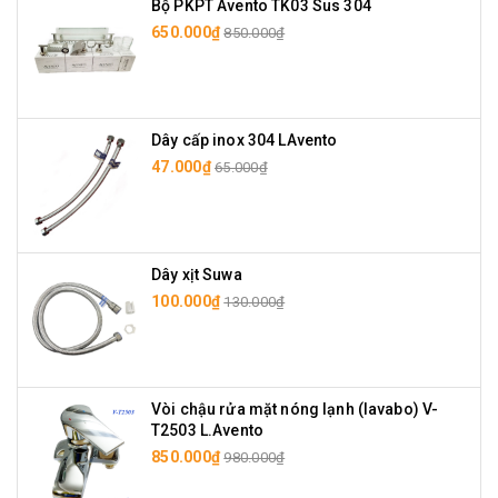
Bộ PKPT Avento TK03 Sus 304
650.000₫
850.000₫
Dây cấp inox 304 LAvento
47.000₫
65.000₫
Dây xịt Suwa
100.000₫
130.000₫
Vòi chậu rửa mặt nóng lạnh (lavabo) V-
T2503 L.Avento
850.000₫
980.000₫