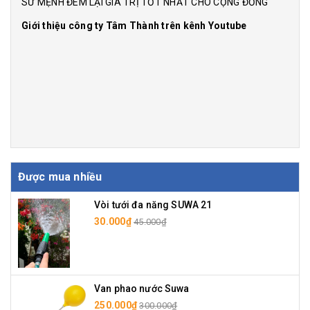
SỨ MỆNH ĐEM LẠI GIÁ TRỊ TỐT NHẤT CHO CỘNG ĐỒNG
Giới thiệu công ty Tâm Thành trên kênh Youtube
Được mua nhiều
Vòi tưới đa năng SUWA 21
30.000₫
45.000₫
Van phao nước Suwa
250.000₫
300.000₫