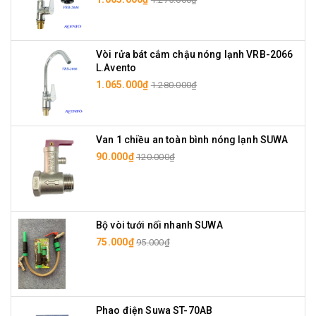
Vòi rửa bát cắm chậu nóng lạnh VRB-2066
L.Avento
1.065.000₫
1.280.000₫
Van 1 chiều an toàn bình nóng lạnh SUWA
90.000₫
120.000₫
Bộ vòi tưới nối nhanh SUWA
75.000₫
95.000₫
Phao điện Suwa ST-70AB