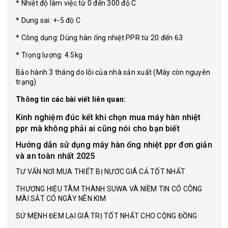
* Nhiệt độ làm việc từ 0 đến 300 độ C
* Dung sai: +-5 độ C
* Công dụng: Dùng hàn ống nhiệt PPR từ 20 đến 63
* Trọng lượng: 4.5kg
Bảo hành 3 tháng do lỗi của nhà sản xuất (Máy còn nguyên
trạng)
Thông tin các bài viết liên quan:
Kinh nghiệm đúc kết khi chọn mua máy hàn nhiệt
ppr mà không phải ai cũng nói cho bạn biết
Hướng dẫn sử dụng máy hàn ống nhiệt ppr đơn giản
và an toàn nhất 2025
TƯ VẤN NƠI MUA THIẾT BỊ NƯỚC GIÁ CẢ TỐT NHẤT
THƯƠNG HIỆU TÂM THÀNH SUWA VÀ NIỀM TIN CÓ CÔNG
MÀI SẮT CÓ NGÀY NÊN KIM
SỨ MỆNH ĐEM LẠI GIÁ TRỊ TỐT NHẤT CHO CỘNG ĐỒNG