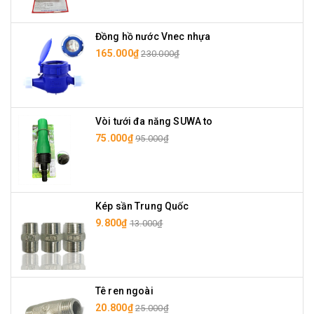
Đồng hồ nước Vnec nhựa
165.000₫
230.000₫
Vòi tưới đa năng SUWA to
75.000₫
95.000₫
Kép sần Trung Quốc
9.800₫
13.000₫
Tê ren ngoài
20.800₫
25.000₫