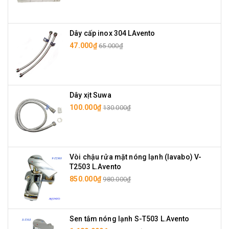
Dây cấp inox 304 LAvento
47.000₫
65.000₫
Dây xịt Suwa
100.000₫
130.000₫
Vòi chậu rửa mặt nóng lạnh (lavabo) V-
T2503 L.Avento
850.000₫
980.000₫
Sen tắm nóng lạnh S-T503 L.Avento