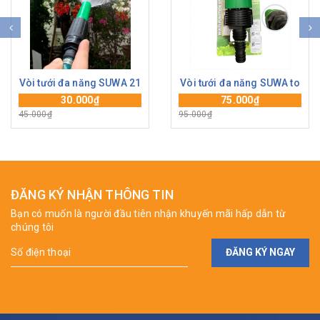
Vòi tưới đa năng SUWA 21
Vòi tưới đa năng SUWA to
30.000₫
75.000₫
45.000₫
95.000₫
ĐĂNG KÝ NHẬN THÔNG TIN
Bạn có muốn là người đầu tiên nhận khuyến mãi hấp dẫn từ
chúng tôi
ĐĂNG KÝ NGAY