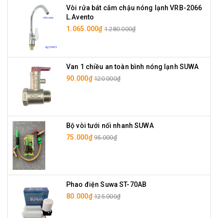
Vòi rửa bát cắm chậu nóng lạnh VRB-2066
L.Avento
1.065.000₫
1.280.000₫
Van 1 chiều an toàn bình nóng lạnh SUWA
90.000₫
120.000₫
Bộ vòi tưới nối nhanh SUWA
75.000₫
95.000₫
Phao điện Suwa ST-70AB
80.000₫
125.000₫