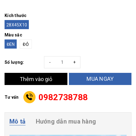
Kích thước
28X45X10
Màu sắc
ĐEN
ĐỎ
Số lượng:
-
+
MUA NGAY
Thêm vào giỏ
0982738788
Tư vấn
Mô tả
Hướng dẫn mua hàng