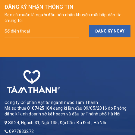
ĐĂNG KÝ NHẬN THÔNG TIN
Bạn có muốn là người đầu tiên nhận khuyến mãi hấp dẫn từ
chúng tôi
ĐĂNG KÝ NGAY
Công ty Cổ phần Vật tư ngành nước Tâm Thành
Mã số thuế
0107425164
đăng kí lần đầu 09/05/2016 do Phòng
đăng kí kinh doanh sở kế hoạch và đầu tư Thành phố Hà Nội
Số 24, Ngách 31, Ngõ 135, Đội Cấn, Ba Đình, Hà Nội.
0977833272