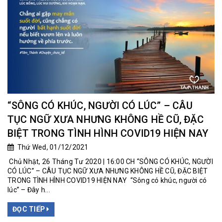
“SÔNG CÓ KHÚC, NGƯỜI CÓ LÚC” – CÂU
TỤC NGỮ XƯA NHƯNG KHÔNG HỀ CŨ, ĐẶC
BIỆT TRONG TÌNH HÌNH COVID19 HIỆN NAY
Thứ Wed, 01/12/2021
Chủ Nhật, 26 Tháng Tư 2020 | 16:00 CH “SÔNG CÓ KHÚC, NGƯỜI
CÓ LÚC” – CÂU TỤC NGỮ XƯA NHƯNG KHÔNG HỀ CŨ, ĐẶC BIỆT
TRONG TÌNH HÌNH COVID19 HIỆN NAY “Sông có khúc, người có
lúc” – Đây h...
ĐỌC TIẾP