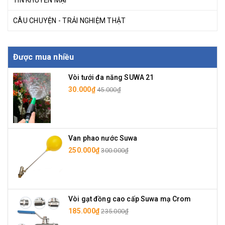
TIN KHUYẾN MẠI
CÂU CHUYỆN - TRẢI NGHIỆM THẬT
Được mua nhiều
Vòi tưới đa năng SUWA 21
30.000₫
45.000₫
Van phao nước Suwa
250.000₫
300.000₫
Vòi gạt đồng cao cấp Suwa mạ Crom
185.000₫
235.000₫