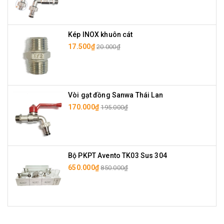
Kép INOX khuôn cát
17.500₫
20.000₫
Vòi gạt đồng Sanwa Thái Lan
170.000₫
195.000₫
Bộ PKPT Avento TK03 Sus 304
650.000₫
850.000₫