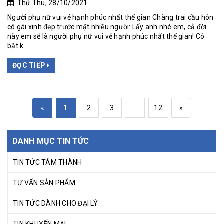
Thứ Thu, 28/10/2021
Người phụ nữ vui vẻ hạnh phúc nhất thế gian Chàng trai cầu hôn
cô gái xinh đẹp trước mặt nhiều người: Lấy anh nhé em, cả đời
này em sẽ là người phụ nữ vui vẻ hạnh phúc nhất thế gian! Cô
bật k...
ĐỌC TIẾP
«
1
2
3
...
12
»
DANH MỤC TIN TỨC
TIN TỨC TÂM THÀNH
TƯ VẤN SẢN PHẨM
TIN TỨC DÀNH CHO ĐẠI LÝ