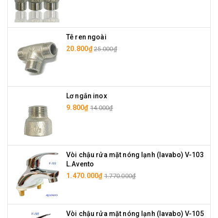
Tê ren ngoài
20.800₫
25.000₫
Lơ ngắn inox
9.800₫
14.000₫
Vòi chậu rửa mặt nóng lạnh (lavabo) V-103
L.Avento
1.470.000₫
1.770.000₫
Vòi chậu rửa mặt nóng lạnh (lavabo) V-105