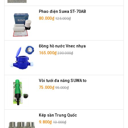
Phao điện Suwa ST-70AB
80.000₫
125.000₫
Đồng hồ nước Vnec nhựa
165.000₫
230.000₫
Vòi tưới đa năng SUWA to
75.000₫
95.000₫
Kép sần Trung Quốc
9.800₫
13.000₫