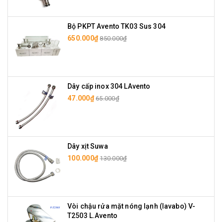
Bộ PKPT Avento TK03 Sus 304
650.000₫
850.000₫
Dây cấp inox 304 LAvento
47.000₫
65.000₫
Dây xịt Suwa
100.000₫
130.000₫
Vòi chậu rửa mặt nóng lạnh (lavabo) V-
T2503 L.Avento