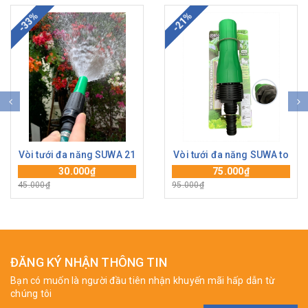
-33%
-21%
Vòi tưới đa năng SUWA 21
Vòi tưới đa năng SUWA to
30.000₫
75.000₫
45.000₫
95.000₫
ĐĂNG KÝ NHẬN THÔNG TIN
Bạn có muốn là người đầu tiên nhận khuyến mãi hấp dẫn từ
chúng tôi