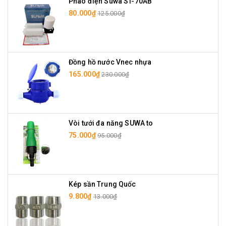
Phao điện Suwa ST-70AB
80.000₫
125.000₫
Đồng hồ nước Vnec nhựa
165.000₫
230.000₫
Vòi tưới đa năng SUWA to
75.000₫
95.000₫
Kép sần Trung Quốc
9.800₫
13.000₫