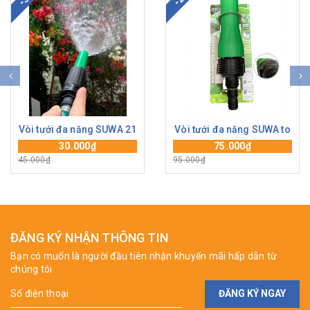
Vòi tưới đa năng SUWA 21
Vòi tưới đa năng SUWA to
30.000₫
75.000₫
45.000₫
95.000₫
ĐĂNG KÝ NHẬN THÔNG TIN
Bạn có muốn là người đầu tiên nhận khuyến mãi hấp dẫn từ
chúng tôi
ĐĂNG KÝ NGAY