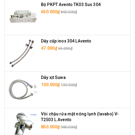
Bộ PKPT Avento TK03 Sus 304
650.000₫
850.000₫
Dây cấp inox 304 LAvento
47.000₫
65.000₫
Dây xịt Suwa
100.000₫
130.000₫
Vòi chậu rửa mặt nóng lạnh (lavabo) V-
T2503 L.Avento
850.000₫
980.000₫