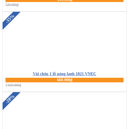
MUA HÀNG
520.000₫
-35%
Vòi chậu 1 lỗ nóng lạnh 1021 VNEC
660.000₫
MUA HÀNG
1.020.000₫
-28%