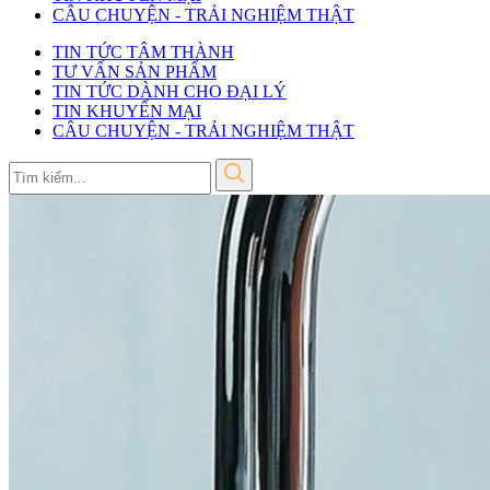
CÂU CHUYỆN - TRẢI NGHIỆM THẬT
TIN TỨC TÂM THÀNH
TƯ VẤN SẢN PHẨM
TIN TỨC DÀNH CHO ĐẠI LÝ
TIN KHUYẾN MẠI
CÂU CHUYỆN - TRẢI NGHIỆM THẬT