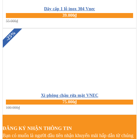
Dây cấp 1 lỗ inox 304 Vnec
39.000₫
MUA HÀNG
55.000₫
-25%
Xi phông chậu rửa mặt VNEC
75.000₫
MUA HÀNG
100.000₫
ĐĂNG KÝ NHẬN THÔNG TIN
Bạn có muốn là người đầu tiên nhận khuyến mãi hấp dẫn từ chúng