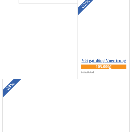
-32%
Vòi gạt đồng Vnec trung
105.000₫
MUA HÀNG
155.000₫
-23%