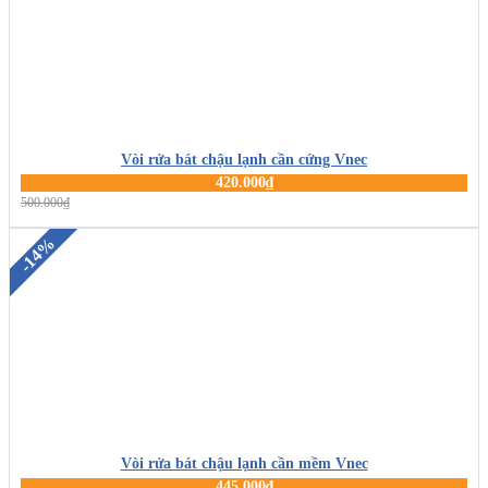
Vòi rửa bát chậu lạnh cần cứng Vnec
420.000₫
MUA HÀNG
500.000₫
-14%
Vòi rửa bát chậu lạnh cần mềm Vnec
445.000₫