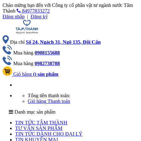
Chào mừng bạn đến với Công ty cổ phần vật tư ngành nước Tâm
Thành
84977833272
Đăng nhập
|
Đăng ký
Địa chỉ
Số 24, Ngách 31, Ngõ 135, Đội Cấn
Mua hàng
0908155688
Mua hàng
0982738788
Giỏ hàng
(
) sản phẩm
Tổng tiền thanh toán:
Giỏ hàng
Thanh toán
Danh mục sản phẩm
TIN TỨC TÂM THÀNH
TƯ VẤN SẢN PHẨM
TIN TỨC DÀNH CHO ĐẠI LÝ
TIN KHUYẾN MẠI