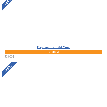
-24%
Dây cấp inox 304 Vnec
38.000₫
MUA HÀNG
50.000₫
-29%