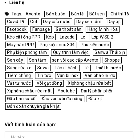
Liên hệ
Tags:
Avento
Bán buôn
Bán lẻ
Bát sen
Chỉ thị 16
Covid 19
Cút
Dây cấp nước
Dây sen tắm
Dây xịt
Facebook
Fanpage
Ga thoát sàn
Hàng Minh Hòa
Kéo cắt ống PPR
Kép
Lazada
Lơ
Lớp WISE 2
Máy hàn PPR
Phụ kiện inox 304
Phụ kiện nước
Phụ kiện phòng tắm
Quy trình làm việc
Sanwa Thái xịn
Sen cây
Sen tắm
sen vòi cao cấp Avento
Shoppe
Súng rửa xe
Suwa
Tâm Thành
Tê
Thiết bị nước
Tiêm chủng
Tin tức
Van bi inox
Van phao nước
Vật tư nước
Vòi gạt đồng
Xiphông chậu rửa bát
Xiphông chậu rửa mặt
Youtube
Đại lý phân phối
Đầu hàn sự cố
Đầu vòi tưới đa năng
Đầu xịt
Đón đoàn chuyên gia Nhật
Viết bình luận của bạn: