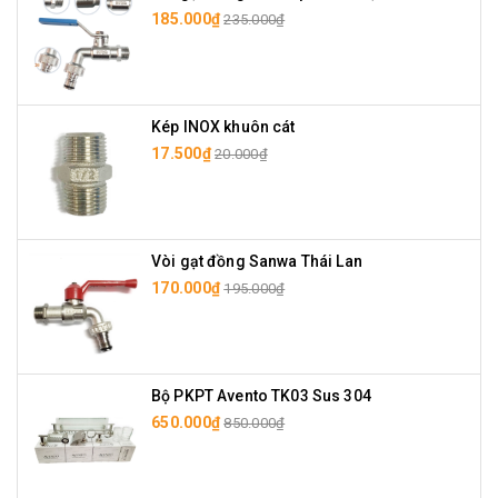
185.000₫
235.000₫
Kép INOX khuôn cát
17.500₫
20.000₫
Vòi gạt đồng Sanwa Thái Lan
170.000₫
195.000₫
Bộ PKPT Avento TK03 Sus 304
650.000₫
850.000₫