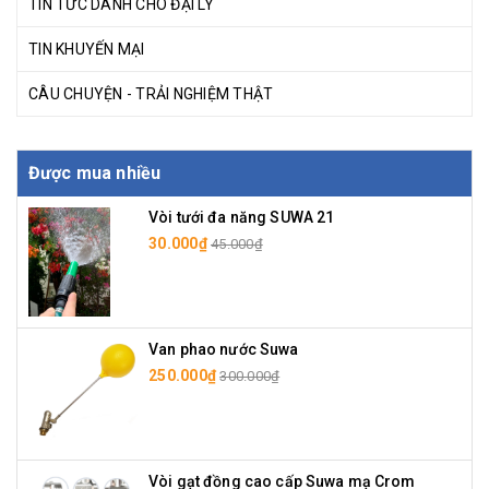
TIN TỨC DÀNH CHO ĐẠI LÝ
TIN KHUYẾN MẠI
CÂU CHUYỆN - TRẢI NGHIỆM THẬT
Được mua nhiều
Vòi tưới đa năng SUWA 21
30.000₫
45.000₫
Van phao nước Suwa
250.000₫
300.000₫
Vòi gạt đồng cao cấp Suwa mạ Crom