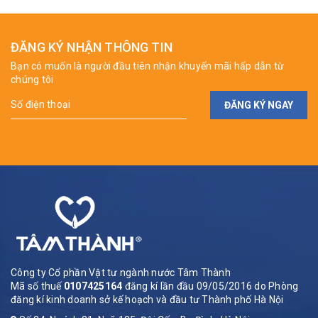
ĐĂNG KÝ NHẬN THÔNG TIN
Bạn có muốn là người đầu tiên nhận khuyến mãi hấp dẫn từ
chúng tôi
ĐĂNG KÝ NGAY
Công ty Cổ phần Vật tư ngành nước Tâm Thành
Mã số thuế
0107425164
đăng kí lần đầu 09/05/2016 do Phòng
đăng kí kinh doanh sở kế hoạch và đầu tư Thành phố Hà Nội