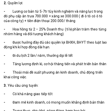
2.
Quyền lợi:
-
Lương cơ bản từ 5-7tr tùy kinh nghiệm và năng lực trong
đó phụ cấp ăn trưa 700.000 + xăng xe 300.000 ( đi ô tô có ô tô
của công ty) + tiền điện thoại 200.000/ tháng
-
Hoa hồng từ 2 – 25% Doanh thu (tỉ lệ phần trăm theo từng
nhóm hàng và đối tượng khách hàng)
-
Được hưởng đầy đủ các quyền lợi BHXH, BHYT theo luật lao
động khi kí hợp đồng dài hạn.
-
Đi du lịch 2 lần/ năm, thưởng dịp lễ tết
-
Tăng lương định kì, cơ hội thăng tiến và phát triển bản thân
-
Thoải mái đề xuất phương án kinh doanh, chủ động triển
khai công việc.
3.
Yêu cầu ứng tuyển:
-
Có khả năng giao tiếp tốt
-
Đam mê kinh doanh, có mong muốn khẳng định bản thân
-
Trung thực, chịu khó, năng động, ham học hỏi.