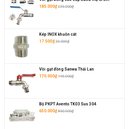
185.000₫
235.000₫
Kép INOX khuôn cát
17.500₫
20.000₫
Vòi gạt đồng Sanwa Thái Lan
170.000₫
195.000₫
Bộ PKPT Avento TK03 Sus 304
650.000₫
850.000₫