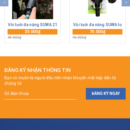
Vòi tưới đa năng SUWA 21
Vòi tưới đa năng SUWA to
30.000₫
75.000₫
45.000₫
95.000₫
ĐĂNG KÝ NHẬN THÔNG TIN
Bạn có muốn là người đầu tiên nhận khuyến mãi hấp dẫn từ
chúng tôi
ĐĂNG KÝ NGAY