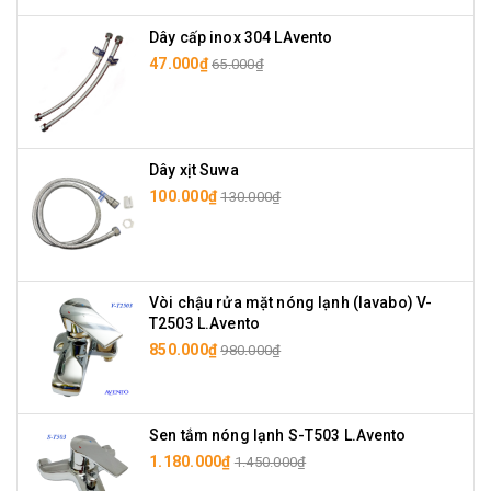
Dây cấp inox 304 LAvento
47.000₫
65.000₫
Dây xịt Suwa
100.000₫
130.000₫
Vòi chậu rửa mặt nóng lạnh (lavabo) V-
T2503 L.Avento
850.000₫
980.000₫
Sen tắm nóng lạnh S-T503 L.Avento
1.180.000₫
1.450.000₫