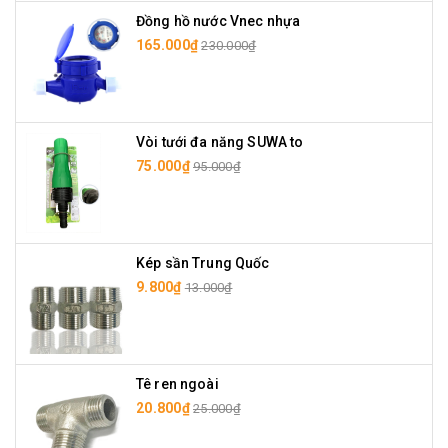
Đồng hồ nước Vnec nhựa
165.000₫
230.000₫
Vòi tưới đa năng SUWA to
75.000₫
95.000₫
Kép sần Trung Quốc
9.800₫
13.000₫
Tê ren ngoài
20.800₫
25.000₫