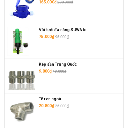
165.000₫
230.000₫
Vòi tưới đa năng SUWA to
75.000₫
95.000₫
Kép sần Trung Quốc
9.800₫
13.000₫
Tê ren ngoài
20.800₫
25.000₫