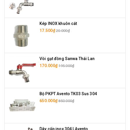
Kép INOX khuôn cát
17.500₫
20.000₫
Vòi gạt đồng Sanwa Thái Lan
170.000₫
195.000₫
Bộ PKPT Avento TK03 Sus 304
650.000₫
850.000₫
Dây cấp inox 304 LAvento