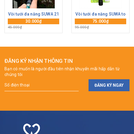
Vòi tưới đa năng SUWA 21
Vòi tưới đa năng SUWA to
30.000₫
75.000₫
45.000₫
95.000₫
ĐĂNG KÝ NHẬN THÔNG TIN
Bạn có muốn là người đầu tiên nhận khuyến mãi hấp dẫn từ
chúng tôi
ĐĂNG KÝ NGAY