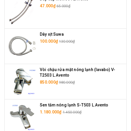
47.000₫
65.000₫
Dây xịt Suwa
100.000₫
130.000₫
Vòi chậu rửa mặt nóng lạnh (lavabo) V-
T2503 L.Avento
850.000₫
980.000₫
Sen tắm nóng lạnh S-T503 L.Avento
1.180.000₫
1.450.000₫