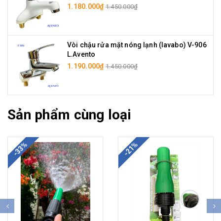
1.180.000₫
1.450.000₫
Vòi chậu rửa mặt nóng lạnh (lavabo) V-906
L.Avento
1.190.000₫
1.450.000₫
Sản phẩm cùng loại
-33%
-21%