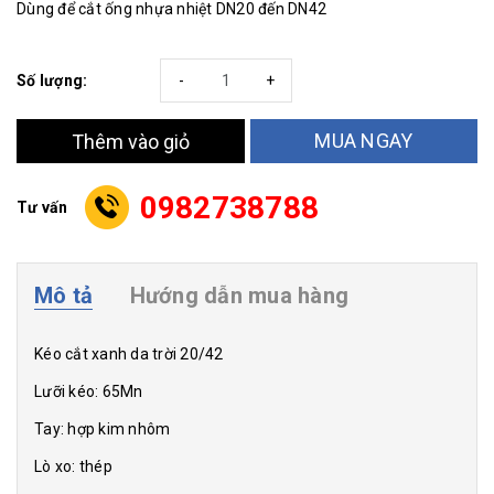
Dùng để cắt ống nhựa nhiệt DN20 đến DN42
Số lượng:
-
+
MUA NGAY
Thêm vào giỏ
0982738788
Tư vấn
Mô tả
Hướng dẫn mua hàng
Kéo cắt xanh da trời 20/42
Lưỡi kéo: 65Mn
Tay: hợp kim nhôm
Lò xo: thép