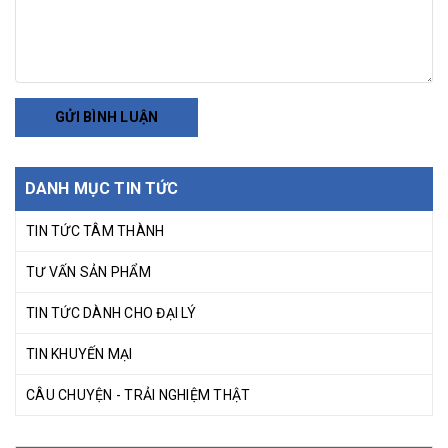
GỬI BÌNH LUẬN
DANH MỤC TIN TỨC
TIN TỨC TÂM THÀNH
TƯ VẤN SẢN PHẨM
TIN TỨC DÀNH CHO ĐẠI LÝ
TIN KHUYẾN MẠI
CÂU CHUYỆN - TRẢI NGHIỆM THẬT