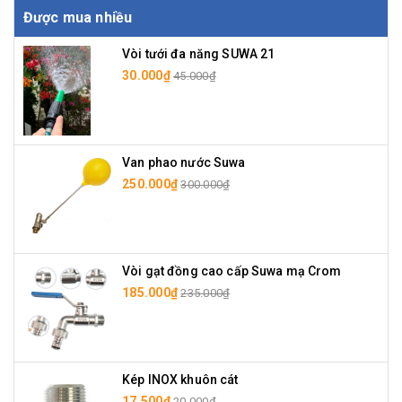
Được mua nhiều
Vòi tưới đa năng SUWA 21
30.000₫
45.000₫
Van phao nước Suwa
250.000₫
300.000₫
Vòi gạt đồng cao cấp Suwa mạ Crom
185.000₫
235.000₫
Kép INOX khuôn cát
17.500₫
20.000₫