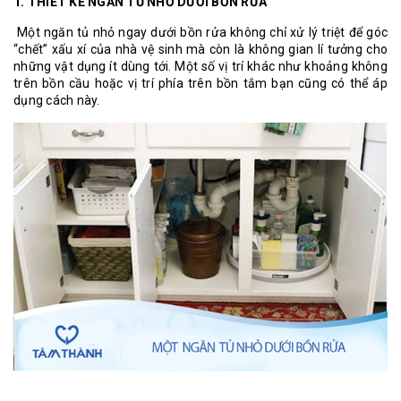
1. THIẾT KẾ NGĂN TỦ NHỎ DƯỚI BỒN RỬA
Một ngăn tủ nhỏ ngay dưới bồn rửa không chỉ xử lý triệt để góc
“chết” xấu xí của nhà vệ sinh mà còn là không gian lí tưởng cho
những vật dụng ít dùng tới. Một số vị trí khác như khoảng không
trên bồn cầu hoặc vị trí phía trên bồn tắm bạn cũng có thể áp
dụng cách này.