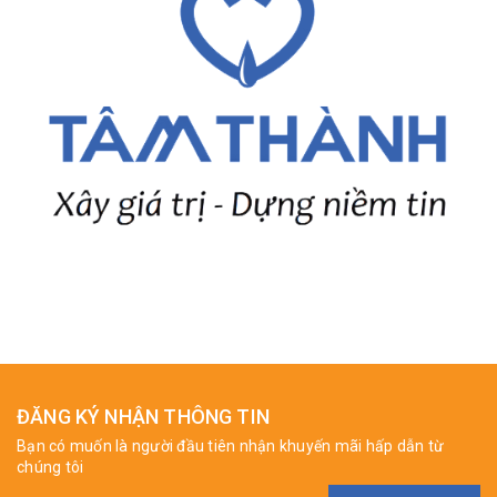
ĐĂNG KÝ NHẬN THÔNG TIN
Bạn có muốn là người đầu tiên nhận khuyến mãi hấp dẫn từ
chúng tôi