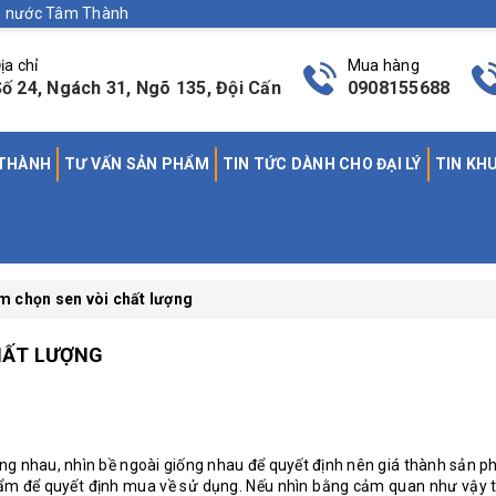
nh nước Tâm Thành
ịa chỉ
Mua hàng
ố 24, Ngách 31, Ngõ 135, Đội Cấn
0908155688
 THÀNH
TƯ VẤN SẢN PHẨM
TIN TỨC DÀNH CHO ĐẠI LÝ
TIN KH
m chọn sen vòi chất lượng
HẤT LƯỢNG
ng nhau, nhìn bề ngoài giống nhau để quyết định nên giá thành sản p
hẩm để quyết định mua về sử dụng. Nếu nhìn bằng cảm quan như vậy th