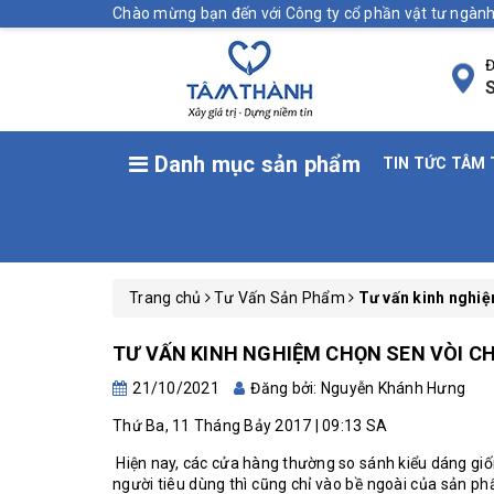
Chào mừng bạn đến với Công ty cổ phần vật tư ngà
Đ
S
Danh mục sản phẩm
TIN TỨC TÂM
Trang chủ
Tư Vấn Sản Phẩm
Tư vấn kinh nghiệ
TƯ VẤN KINH NGHIỆM CHỌN SEN VÒI C
21/10/2021
Đăng bởi: Nguyễn Khánh Hưng
Thứ Ba, 11 Tháng Bảy 2017 | 09:13 SA
Hiện nay, các cửa hàng thường so sánh kiểu dáng giố
người tiêu dùng thì cũng chỉ vào bề ngoài của sản p