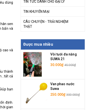
TIN TỨC DÀNH CHO ĐẠI LÝ
iêu dùng
TIN KHUYẾN MẠI
CÂU CHUYỆN - TRẢI NGHIỆM
thân sen
THẬT
m bẩn và
Được mua nhiều
ộ cao và
Vòi tưới đa năng
SUWA 21
30.000₫
45.000₫
cấu thành
en…tất cả
Van phao nước
Suwa
 Giúp bạn
250.000₫
300.000₫
ổn định.
thời gian