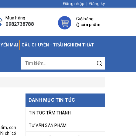
Đăng nhập
|
Đăng ký
Mua hàng
Giỏ hàng
0982738788
(
) sản phẩm
UYẾN MẠI
CÂU CHUYỆN - TRẢI NGHIỆM THẬT
DANH MỤC TIN TỨC
TIN TỨC TÂM THÀNH
TƯ VẤN SẢN PHẨM
hẩm, còn
ì chỉ có