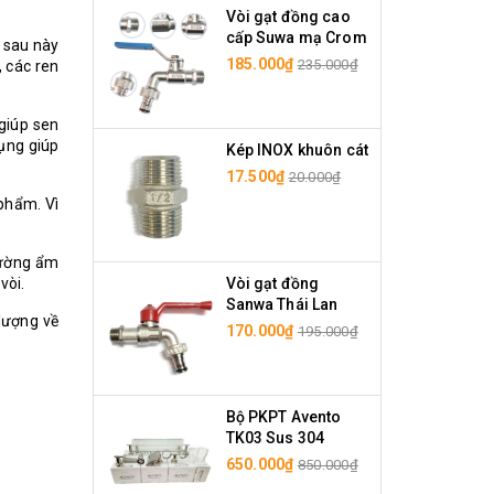
Vòi gạt đồng cao
cấp Suwa mạ Crom
n sau này
185.000₫
235.000₫
 các ren
 giúp sen
dụng giúp
Kép INOX khuôn cát
17.500₫
20.000₫
 phẩm. Vì
rường ẩm
vòi.
Vòi gạt đồng
Sanwa Thái Lan
lượng về
170.000₫
195.000₫
Bộ PKPT Avento
TK03 Sus 304
650.000₫
850.000₫