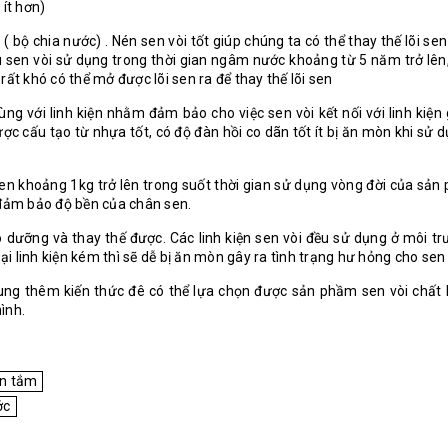
ít hơn)
n ( bộ chia nước) . Nén sen vòi tốt giúp chúng ta có thể thay thế lõi se
sen vòi sử dụng trong thời gian ngâm nước khoảng từ 5 năm trở lên,
ất khó có thể mở được lõi sen ra để thay thế lõi sen
g với linh kiện nhằm đảm bảo cho việc sen vòi kết nối với linh kiện
được cấu tạo từ nhựa tốt, có độ đàn hồi co dãn tốt ít bị ăn mòn khi sử 
en khoảng 1kg trở lên trong suốt thời gian sử dụng vòng đời của sản
đảm bảo độ bền của chân sen.
o dưỡng và thay thế được. Các linh kiện sen vòi đều sử dụng ở môi t
 linh kiện kém thì sẽ dễ bị ăn mòn gây ra tình trạng hư hỏng cho sen 
 sung thêm kiến thức đê có thể lựa chọn được sản phầm sen vòi chất 
ình.
n tắm
ớc