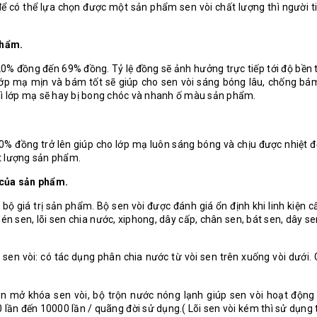
để có thể lựa chọn được một sản phẩm sen vòi chất lượng thì người t
phẩm.
0% đồng đến 69% đồng. Tỷ lệ đồng sẽ ảnh hưởng trực tiếp tới độ bền 
 lớp mạ mịn và bám tốt sẽ giúp cho sen vòi sáng bóng lâu, chống bá
thì lớp mạ sẽ hay bị bong chóc và nhanh ố màu sản phẩm.
0% đồng trở lên giúp cho lớp mạ luôn sáng bóng và chịu được nhiệt đ
t lượng sản phẩm.
 của sản phẩm.
ộ giá trị sản phẩm. Bộ sen vòi được đánh giá ổn định khi linh kiện 
nén sen, lõi sen chia nước, xiphong, dây cấp, chân sen, bát sen, dây s
 sen vòi: có tác dụng phân chia nước từ vòi sen trên xuống vòi dưới.
van mở khóa sen vòi, bộ trộn nước nóng lạnh giúp sen vòi hoạt động 
lần đến 10000 lần / quãng đời sử dụng.( Lõi sen vòi kém thì sử dụng 