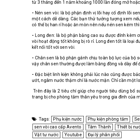
từ 3 tháng đến 1 năm khoảng 1000 lần đóng mở hoặc 
-
Nén sen vòi: là bộ phận định vị lõi hay cố định lõi se
một cách dễ dàng. Các bạn thử tưởng tượng xem nếu 
có thể bị han rỉ hoặc ăn mòn nên nếu nén sen kém thì r
-
Long đen: là bộ phận bằng cao su được đính kèm cùn
vòi hoạt động tốt không bị rò rỉ. Long đen tốt là loại 
kết nối tốt với sen vòi.
-
Chân sen là bộ phận gánh chịu toàn bộ lực của bộ s
vậy chân sen thường được làm bằng đồng và dày để 
-
Đặc biệt linh kiện không phải lúc nào cũng được bả
ướt, ngâm nước thậm chí là nước mặn. Chỉ cần một loại
Trên đây là 2 tiêu chí giúp cho người tiêu dùng bổ
trang bị cho phòng tắm thân yêu trong gia đình của m
Tags:
Phụ kiện nước
Phụ kiện phòng tắm
Se
sen vòi cao cấp Avento
Tâm Thành
Thiết bị nư
Vật tư nước
Youtube
Đại lý phân phối