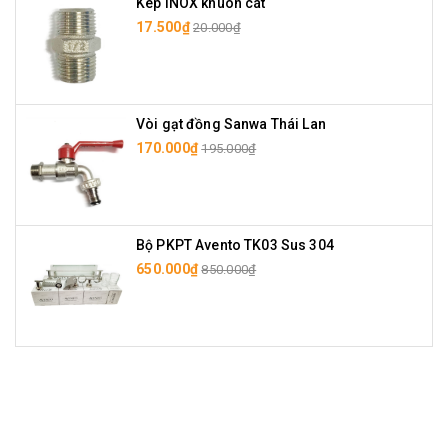
Kép INOX khuôn cát
17.500₫
20.000₫
Vòi gạt đồng Sanwa Thái Lan
170.000₫
195.000₫
Bộ PKPT Avento TK03 Sus 304
650.000₫
850.000₫