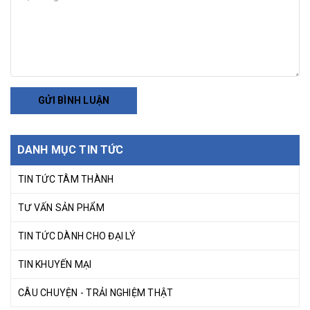
GỬI BÌNH LUẬN
DANH MỤC TIN TỨC
TIN TỨC TÂM THÀNH
TƯ VẤN SẢN PHẨM
TIN TỨC DÀNH CHO ĐẠI LÝ
TIN KHUYẾN MẠI
CÂU CHUYỆN - TRẢI NGHIỆM THẬT