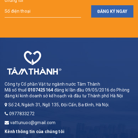
chúng tôi
ĐĂNG KÝ NGAY
Công ty Cổ phần Vật tư ngành nước Tâm Thành
Mã số thuế
0107425164
đăng kí lần đầu 09/05/2016 do Phòng
đăng kí kinh doanh sở kế hoạch và đầu tư Thành phố Hà Nội
Số 24, Ngách 31, Ngõ 135, Đội Cấn, Ba Đình, Hà Nội.
0977833272
vattunuoc@gmail.com
Kênh thông tin của chúng tôi