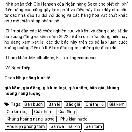
Nhà phân tích Ole Hansen của Ngân hàng Saxo cho biết chi phí
điện năng cao cũng gây lạm phát và điều này thúc đẩy nhu cầu
từ các nhà đầu tư đối với đồng và các hàng hóa vật chất khác
như một biện pháp phòng hộ.
Chỉ mới đây, các tổ chức nghiên cứu và kẽm và đồng quốc tế dự
báo cung đồng và kẽm năm 2022 sẽ đều dư thừa. Song hiện nay
họ đang xem xét lại các dự báo này trên cơ sở lập luận cuộc
khủng hoảng điện có thể làm đảo ngược những dự đoán đó.
Tham khảo: Metalbulletin, Ft, Tradingeconomics
Vũ Ngọc Diệp
Theo Nhịp sống kinh tế
giá kẽm
,
giá đồng
,
giá kim loại
,
giá nhôm
,
bão giá
,
khủng
hoảng năng lượng
Tags:
Bán buôn
Bán lẻ
Bão giá
Chỉ thị 16
Giá kẽm
Giá kim loại
Giá nhôm
Giá đồng
Khủng hoảng năng lượng
Phụ kiện nước
Phụ kiện phòng tắm
Sanwa Thái xịn
Sen tắm