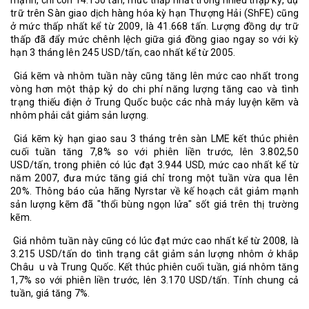
mạnh, chỉ còn 14.150 tấn, mức thấp nhất trong nhiều thập kỷ, dự
trữ trên Sàn giao dịch hàng hóa kỳ hạn Thượng Hải (ShFE) cũng
ở mức thấp nhất kể từ 2009, là 41.668 tấn. Lượng đồng dự trữ
thấp đã đẩy mức chênh lệch giữa giá đồng giao ngay so với kỳ
hạn 3 tháng lên 245 USD/tấn, cao nhất kể từ 2005.
Giá kẽm và nhôm tuần này cũng tăng lên mức cao nhất trong
vòng hơn một thập kỷ do chi phí năng lượng tăng cao và tình
trạng thiếu điện ở Trung Quốc buộc các nhà máy luyện kẽm và
nhôm phải cắt giảm sản lượng.
Giá kẽm kỳ hạn giao sau 3 tháng trên sàn LME kết thúc phiên
cuối tuần tăng 7,8% so với phiên liền trước, lên 3.802,50
USD/tấn, trong phiên có lúc đạt 3.944 USD, mức cao nhất kể từ
năm 2007, đưa mức tăng giá chỉ trong một tuần vừa qua lên
20%. Thông báo của hãng Nyrstar về kế hoạch cắt giảm mạnh
sản lượng kẽm đã "thổi bùng ngọn lửa" sốt giá trên thị trường
kẽm.
Giá nhôm tuần này cũng có lúc đạt mức cao nhất kể từ 2008, là
3.215 USD/tấn do tình trạng cắt giảm sản lượng nhôm ở khắp
Châu u và Trung Quốc. Kết thúc phiên cuối tuần, giá nhôm tăng
1,7% so với phiên liền trước, lên 3.170 USD/tấn. Tính chung cả
tuần, giá tăng 7%.