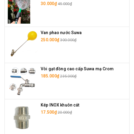
30.000₫
45.000₫
Van phao nước Suwa
250.000₫
300.000₫
Vòi gạt đồng cao cấp Suwa mạ Crom
185.000₫
235.000₫
Kép INOX khuôn cát
17.500₫
20.000₫