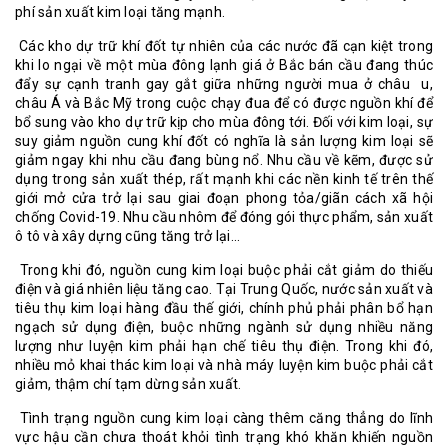
phí sản xuất kim loại tăng mạnh.
Các kho dự trữ khí đốt tự nhiên của các nước đã cạn kiệt trong
khi lo ngại về một mùa đông lạnh giá ở Bắc bán cầu đang thúc
đẩy sự cạnh tranh gay gắt giữa những người mua ở châu u,
châu Á và Bắc Mỹ trong cuộc chạy đua để có được nguồn khí để
bổ sung vào kho dự trữ kịp cho mùa đông tới. Đối với kim loại, sự
suy giảm nguồn cung khí đốt có nghĩa là sản lượng kim loại sẽ
giảm ngay khi nhu cầu đang bùng nổ. Nhu cầu về kẽm, được sử
dụng trong sản xuất thép, rất mạnh khi các nền kinh tế trên thế
giới mở cửa trở lại sau giai đoạn phong tỏa/giãn cách xã hội
chống Covid-19. Nhu cầu nhôm để đóng gói thực phẩm, sản xuất
ô tô và xây dựng cũng tăng trở lại...
Trong khi đó, nguồn cung kim loại buộc phải cắt giảm do thiếu
điện và giá nhiên liệu tăng cao. Tại Trung Quốc, nước sản xuất và
tiêu thụ kim loại hàng đầu thế giới, chính phủ phải phân bổ hạn
ngạch sử dụng điện, buộc những ngành sử dụng nhiều năng
lượng như luyện kim phải hạn chế tiêu thụ điện. Trong khi đó,
nhiều mỏ khai thác kim loại và nhà máy luyện kim buộc phải cắt
giảm, thậm chí tạm dừng sản xuất.
Tình trạng nguồn cung kim loại càng thêm căng thẳng do lĩnh
vực hậu cần chưa thoát khỏi tình trạng khó khăn khiến nguồn