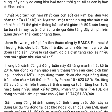
cung, gây nguy cơ cung kim loại trong thời gian tới sẽ còn bị hạn
chế hơn nữa.
"Chất xúc tác" lớn mới nhất của cơn sốt giá kim loại đến vào
hôm thứ Tư (13/10) khi Nyrstar - một trong những nhà sản xuất
kẽm lớn nhất thế giới – thông báo sẽ cắt giảm tới 50% sản lượng
tại ba nhà máy luyện ở châu u do giá điện tăng đẩy chi phí liên
quan đến khí thải carbon tăng theo.
John Browning, nhà phân tích thuộc công ty BANDS Financial ở
Thượng Hải, cho biết: "Các nhà đầu tư tìm đến kim loại với dự
đoán rằng sản lượng bị cắt giảm, do giá điện tăng cao, sẽ nhiều
hơn mức giảm nhu cầu nếu có".
Trong bối cảnh đó, giá đồng tuần này đã tăng mạnh nhất kể từ
2016. Giá đồng kỳ hạn giao sau 3 tháng trên sàn giao dịch kim
loại London (LME) – hợp đồng tham chiếu cho mặt hàng đồng
trên toàn cầu – kết thúc tuần này ở mức 10.4623 USD/tấn, tăng
3% so với phiên liền trước, và tính chung cả tuần tăng hơn 10%,
mức tăng nhiều nhất kể từ 2006. Phiên thứ Năm (14/10), giá
đồng có thời điểm đạt mức cao kỷ lục, 10.747,5 USD/tấn.
Sản lượng đồng bị ảnh hưởng bởi tình trạng thiếu điện xảy ra
đúng lúc dự trữ đồng tại các kho ngoại quan của Sàn LME giảm