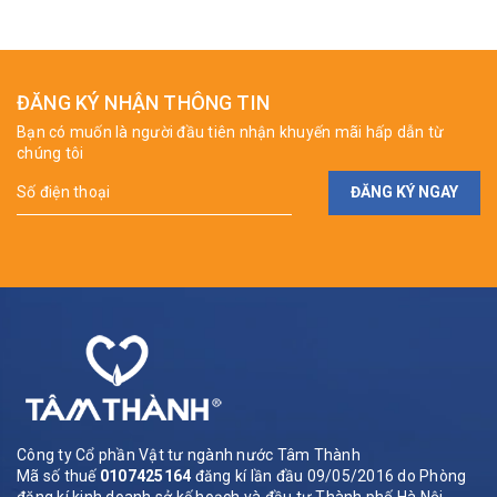
ĐĂNG KÝ NHẬN THÔNG TIN
Bạn có muốn là người đầu tiên nhận khuyến mãi hấp dẫn từ
chúng tôi
ĐĂNG KÝ NGAY
Công ty Cổ phần Vật tư ngành nước Tâm Thành
Mã số thuế
0107425164
đăng kí lần đầu 09/05/2016 do Phòng
đăng kí kinh doanh sở kế hoạch và đầu tư Thành phố Hà Nội