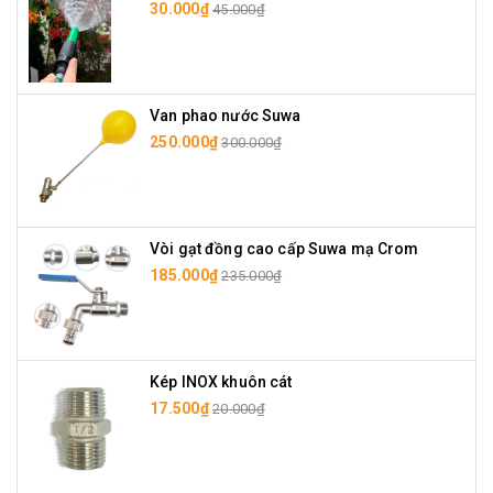
30.000₫
45.000₫
Van phao nước Suwa
250.000₫
300.000₫
Vòi gạt đồng cao cấp Suwa mạ Crom
185.000₫
235.000₫
Kép INOX khuôn cát
17.500₫
20.000₫