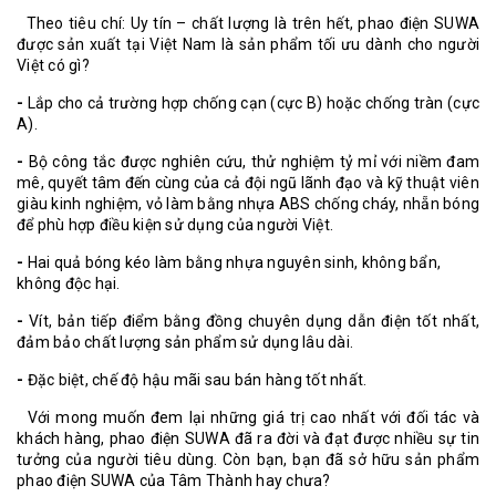
Theo tiêu chí: Uy tín – chất lượng là trên hết, phao điện SUWA
được sản xuất tại Việt Nam là sản phẩm tối ưu dành cho người
Việt có gì?
-
Lắp cho cả trường hợp chống cạn (cực B) hoặc chống tràn (cực
A).
-
Bộ công tắc được nghiên cứu, thử nghiệm tỷ mỉ với niềm đam
mê, quyết tâm đến cùng của cả đội ngũ lãnh đạo và kỹ thuật viên
giàu kinh nghiệm, vỏ làm bằng nhựa ABS chống cháy, nhẵn bóng
để phù hợp điều kiện sử dụng của người Việt.
-
Hai quả bóng kéo làm bằng nhựa nguyên sinh, không bẩn,
không độc hại.
-
Vít, bản tiếp điểm bằng đồng chuyên dụng dẫn điện tốt nhất,
đảm bảo chất lượng sản phẩm sử dụng lâu dài.
-
Đặc biệt, chế độ hậu mãi sau bán hàng tốt nhất.
Với mong muốn đem lại những giá trị cao nhất với đối tác và
khách hàng, phao điện SUWA đã ra đời và đạt được nhiều sự tin
tưởng của người tiêu dùng. Còn bạn, bạn đã sở hữu sản phẩm
phao điện SUWA của Tâm Thành hay chưa?