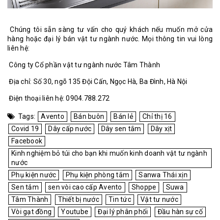
Chúng tôi sẵn sàng tư vấn cho quý khách nếu muốn mở cửa
hàng hoặc đại lý bán vật tư ngành nước. Mọi thông tin vui lòng
liên hệ:
Công ty Cổ phần vật tư ngành nước Tâm Thành
Địa chỉ: Số 30, ngõ 135 Đội Cấn, Ngọc Hà, Ba Đình, Hà Nội
Điện thoại liên hệ: 0904.788.272
Tags:
Avento
Bán buôn
Bán lẻ
Chỉ thị 16
Covid 19
Dây cấp nước
Dây sen tắm
Dây xịt
Facebook
Kinh nghiệm bỏ túi cho bạn khi muốn kinh doanh vật tư ngành
nước
Phụ kiện nước
Phụ kiện phòng tắm
Sanwa Thái xịn
Sen tắm
sen vòi cao cấp Avento
Shoppe
Suwa
Tâm Thành
Thiết bị nước
Tin tức
Vật tư nước
Vòi gạt đồng
Youtube
Đại lý phân phối
Đầu hàn sự cố