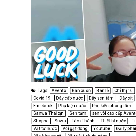
Tags:
Avento
Bán buôn
Bán lẻ
Chỉ thị 16
Covid 19
Dây cấp nước
Dây sen tắm
Dây xịt
Facebook
Phụ kiện nước
Phụ kiện phòng tắm
Sanwa Thái xịn
Sen tắm
sen vòi cao cấp Avent
Shoppe
Suwa
Tâm Thành
Thiết bị nước
Ti
Vật tư nước
Vòi gạt đồng
Youtube
Đại lý phâ
Đầu hàn sự cố
Đầu vòi tưới đa năng