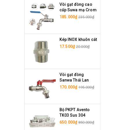
Vòi gạt đồng cao
cấp Suwa mạ Crom
185.000₫
235.000₫
Kép INOX khuôn cát
17.500₫
20.000₫
Vòi gạt đồng
Sanwa Thái Lan
170.000₫
195.000₫
Bộ PKPT Avento
TK03 Sus 304
650.000₫
850.000₫