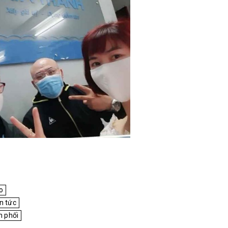
o
n tức
n phối