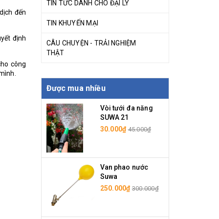
TIN TỨC DÀNH CHO ĐẠI LÝ
dịch đến
TIN KHUYẾN MẠI
yết định
CÂU CHUYỆN - TRẢI NGHIỆM
THẬT
cho công
 mình.
Được mua nhiều
Vòi tưới đa năng
SUWA 21
30.000₫
45.000₫
Van phao nước
Suwa
250.000₫
300.000₫