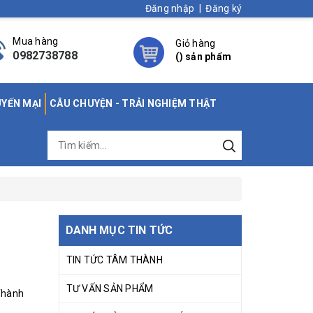
Đăng nhập
|
Đăng ký
Mua hàng
Giỏ hàng
0982738788
(
) sản phẩm
UYẾN MẠI
CÂU CHUYỆN - TRẢI NGHIỆM THẬT
DANH MỤC TIN TỨC
TIN TỨC TÂM THÀNH
TƯ VẤN SẢN PHẨM
 Thành