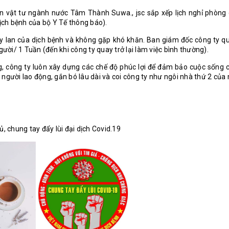
ần vật tư ngành nước Tâm Thành Suwa., jsc sắp xếp lịch nghỉ phòng 
dịch bệnh của bộ Y Tế thông báo).
y lan của dịch bệnh và không gặp khó khăn. Ban giám đốc công ty qu
gười/ 1 Tuần (đến khi công ty quay trở lại làm việc bình thường).
ng, công ty luôn xây dựng các chế độ phúc lợi để đảm bảo cuộc sống 
người lao động, gắn bó lâu dài và coi công ty như ngôi nhà thứ 2 của
 chung tay đẩy lùi đại dịch Covid.19