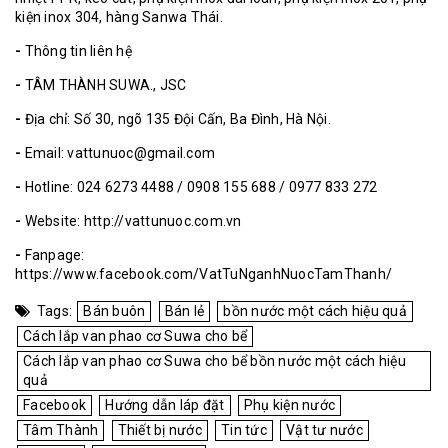
kiện inox 304, hàng Sanwa Thái.
-
Thông tin liên hệ
-
TÂM THÀNH SUWA., JSC
-
Địa chỉ: Số 30, ngõ 135 Đội Cấn, Ba Đình, Hà Nội.
-
Email: vattunuoc@gmail.com
-
Hotline: 024 6273 4488 / 0908 155 688 / 0977 833 272
-
Website:
http://vattunuoc.com.vn
-
Fanpage:
https://www.facebook.com/VatTuNganhNuocTamThanh/
Tags:
Bán buôn
Bán lẻ
bồn nước một cách hiệu quả
Cách lắp van phao cơ Suwa cho bể
Cách lắp van phao cơ Suwa cho bể bồn nước một cách hiệu
quả
Facebook
Hướng dẫn láp đặt
Phụ kiện nước
Tâm Thành
Thiết bị nước
Tin tức
Vật tư nước