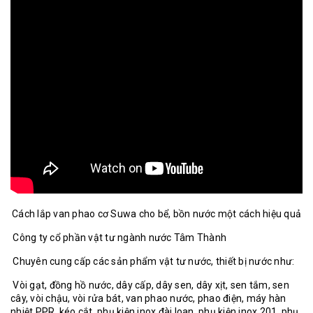
Cách lắp van phao cơ Suwa cho bể, bồn nước một cách hiệu quả
Công ty cổ phần vật tư ngành nước Tâm Thành
Chuyên cung cấp các sản phẩm vật tư nước, thiết bị nước như:
Vòi gạt, đồng hồ nước, dây cấp, dây sen, dây xịt, sen tắm, sen
cây, vòi chậu, vòi rửa bát, van phao nước, phao điện, máy hàn
nhiệt PPR, kéo cắt, phụ kiện inox đài loan, phụ kiện inox 201, phụ