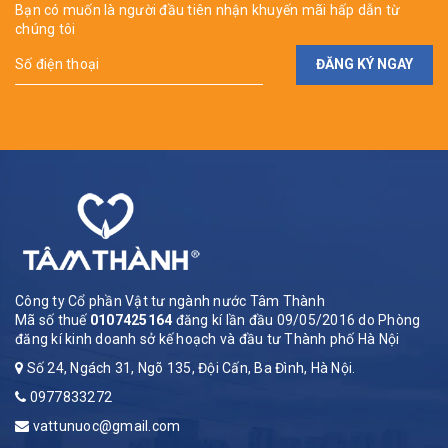
Bạn có muốn là người đầu tiên nhận khuyến mãi hấp dẫn từ
chúng tôi
ĐĂNG KÝ NGAY
Công ty Cổ phần Vật tư ngành nước Tâm Thành
Mã số thuế
0107425164
đăng kí lần đầu 09/05/2016 do Phòng
đăng kí kinh doanh sở kế hoạch và đầu tư Thành phố Hà Nội
Số 24, Ngách 31, Ngõ 135, Đội Cấn, Ba Đình, Hà Nội.
0977833272
vattunuoc@gmail.com