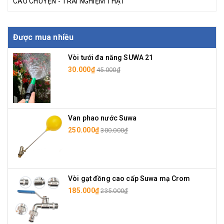
CÂU CHUYỆN - TRẢI NGHIỆM THẬT
Được mua nhiều
Vòi tưới đa năng SUWA 21
30.000₫
45.000₫
Van phao nước Suwa
250.000₫
300.000₫
Vòi gạt đồng cao cấp Suwa mạ Crom
185.000₫
235.000₫