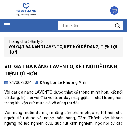
Trang chủ
Đại lý
VÒI GẠT ĐA NĂNG LAVENTO, KẾT NỐI DỄ DÀNG, TIỆN LỢI
HƠN
VÒI GẠT ĐA NĂNG LAVENTO, KẾT NỐI DỄ DÀNG,
TIỆN LỢI HƠN
21/06/2024
Đăng bởi: Lê Phương Anh
Vòi gạt đa năng LAVENTO được thiết kế thông minh hơn, kết nối
dễ dàng, tiện lợi với đầu vòi tưới, dây máy giặt,... - chất lượng hơn
trong khi vẫn giữ mức giá vô cùng ưu đãi.
Với mong muốn đem
lại
những sả
n phẩm phục vụ tốt hơn
cho
người tiêu dùng và người bán hàng
,
Tâm
Thành vẫn không
ngừng nỗ lực nghiên cứu, đúc rút kinh nghiệm, học hỏi từ các