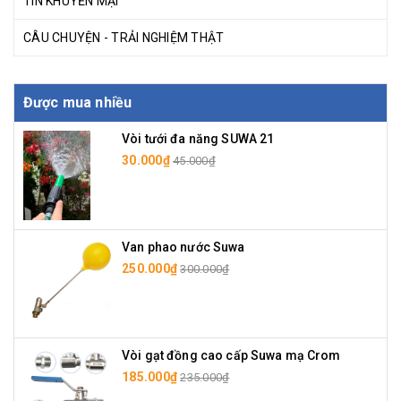
TIN KHUYẾN MẠI
CÂU CHUYỆN - TRẢI NGHIỆM THẬT
Được mua nhiều
Vòi tưới đa năng SUWA 21
30.000₫
45.000₫
Van phao nước Suwa
250.000₫
300.000₫
Vòi gạt đồng cao cấp Suwa mạ Crom
185.000₫
235.000₫