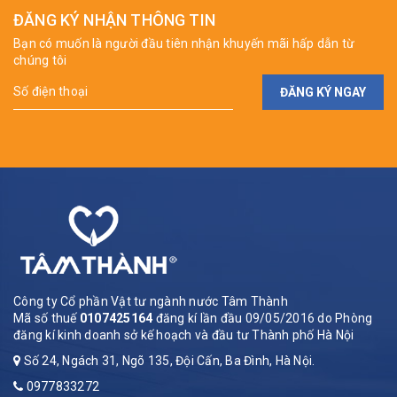
ĐĂNG KÝ NHẬN THÔNG TIN
Bạn có muốn là người đầu tiên nhận khuyến mãi hấp dẫn từ
chúng tôi
ĐĂNG KÝ NGAY
Công ty Cổ phần Vật tư ngành nước Tâm Thành
Mã số thuế
0107425164
đăng kí lần đầu 09/05/2016 do Phòng
đăng kí kinh doanh sở kế hoạch và đầu tư Thành phố Hà Nội
Số 24, Ngách 31, Ngõ 135, Đội Cấn, Ba Đình, Hà Nội.
0977833272