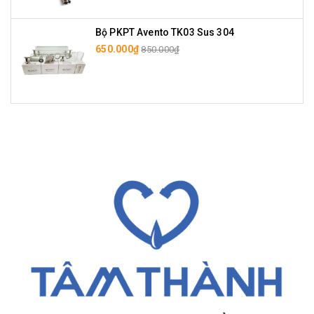
Bộ PKPT Avento TK03 Sus 304
650.000₫
850.000₫