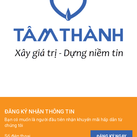
ĐĂNG KÝ NHẬN THÔNG TIN
Bạn có muốn là người đầu tiên nhận khuyến mãi hấp dẫn từ
chúng tôi
ĐĂNG KÝ NGAY