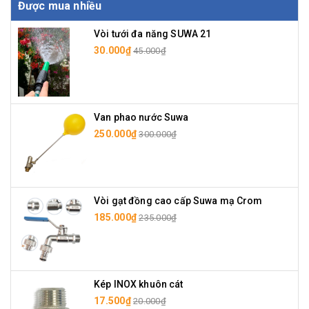
Được mua nhiều
Vòi tưới đa năng SUWA 21
30.000₫
45.000₫
Van phao nước Suwa
250.000₫
300.000₫
Vòi gạt đồng cao cấp Suwa mạ Crom
185.000₫
235.000₫
Kép INOX khuôn cát
17.500₫
20.000₫