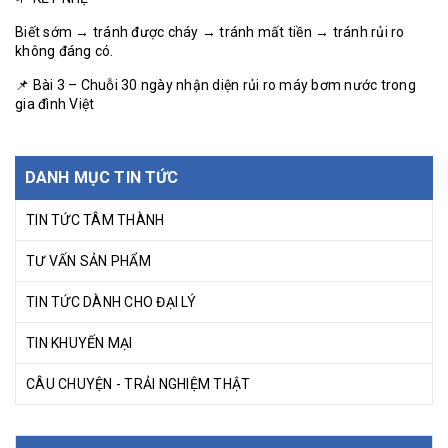
Biết sớm → tránh được cháy → tránh mất tiền → tránh rủi ro
không đáng có.
📌 Bài 3 – Chuỗi 30 ngày nhận diện rủi ro máy bơm nước trong
gia đình Việt
DANH MỤC TIN TỨC
TIN TỨC TÂM THÀNH
TƯ VẤN SẢN PHẨM
TIN TỨC DÀNH CHO ĐẠI LÝ
TIN KHUYẾN MẠI
CÂU CHUYỆN - TRẢI NGHIỆM THẬT