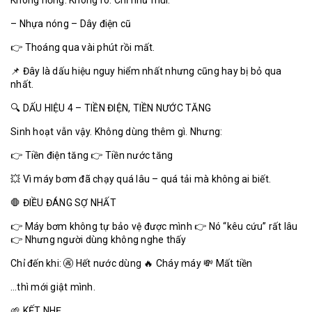
Không nồng. Không rõ. Chỉ như mùi:
– Nhựa nóng – Dây điện cũ
👉 Thoáng qua vài phút rồi mất.
📌 Đây là dấu hiệu nguy hiểm nhất nhưng cũng hay bị bỏ qua
nhất.
🔍 DẤU HIỆU 4 – TIỀN ĐIỆN, TIỀN NƯỚC TĂNG
Sinh hoạt vẫn vậy. Không dùng thêm gì. Nhưng:
👉 Tiền điện tăng 👉 Tiền nước tăng
💥 Vì máy bơm đã chạy quá lâu – quá tải mà không ai biết.
🛑 ĐIỀU ĐÁNG SỢ NHẤT
👉 Máy bơm không tự bảo vệ được mình 👉 Nó “kêu cứu” rất lâu
👉 Nhưng người dùng không nghe thấy
Chỉ đến khi: 🚱 Hết nước dùng 🔥 Cháy máy 💸 Mất tiền
…thì mới giật mình.
🌱 KẾT NHẸ