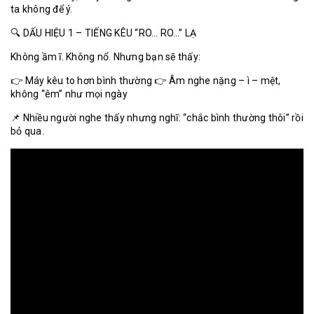
ta không để ý.
🔍 DẤU HIỆU 1 – TIẾNG KÊU “RO… RO…” LẠ
Không ầm ĩ. Không nổ. Nhưng bạn sẽ thấy:
👉 Máy kêu to hơn bình thường 👉 Âm nghe nặng – ì – mệt,
không “êm” như mọi ngày
📌 Nhiều người nghe thấy nhưng nghĩ: “chắc bình thường thôi” rồi
bỏ qua.