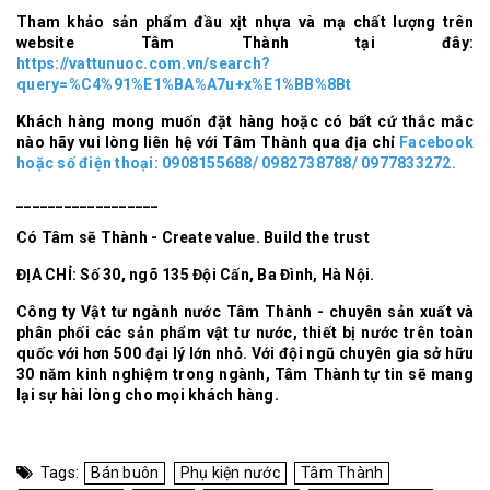
Tham khảo sản phẩm đầu xịt nhựa và mạ chất lượng trên
website Tâm Thành tại đây:
https://vattunuoc.com.vn/search?
query=%C4%91%E1%BA%A7u+x%E1%BB%8Bt
Khách hàng mong muốn đặt hàng hoặc có bất cứ thắc mắc
nào hãy vui lòng liên hệ với Tâm Thành qua địa chỉ
Facebook
hoặc số điện thoại: 0908155688/ 0982738788/ 0977833272.
__________________
Có Tâm sẽ Thành - Create value. Build the trust
ĐỊA CHỈ: Số 30, ngõ 135 Đội Cấn, Ba Đình, Hà Nội.
Công ty Vật tư ngành nước Tâm Thành - chuyên sản xuất và
phân phối các sản phẩm vật tư nước, thiết bị nước trên toàn
quốc với hơn 500 đại lý lớn nhỏ. Với đội ngũ chuyên gia sở hữu
30 năm kinh nghiệm trong ngành, Tâm Thành tự tin sẽ mang
lại sự hài lòng cho mọi khách hàng.
Tags:
Bán buôn
Phụ kiện nước
Tâm Thành