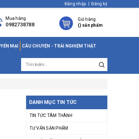
Đăng nhập
|
Đăng ký
Mua hàng
Giỏ hàng
0982738788
(
) sản phẩm
UYẾN MẠI
CÂU CHUYỆN - TRẢI NGHIỆM THẬT
DANH MỤC TIN TỨC
TIN TỨC TÂM THÀNH
TƯ VẤN SẢN PHẨM