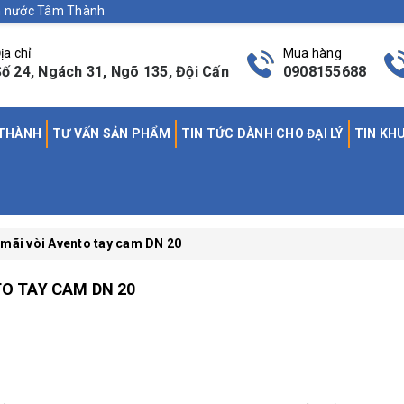
nh nước Tâm Thành
ịa chỉ
Mua hàng
ố 24, Ngách 31, Ngõ 135, Đội Cấn
0908155688
 THÀNH
TƯ VẤN SẢN PHẨM
TIN TỨC DÀNH CHO ĐẠI LÝ
TIN KH
mãi vòi Avento tay cam DN 20
O TAY CAM DN 20