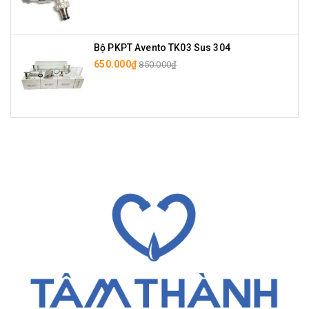
Bộ PKPT Avento TK03 Sus 304
650.000₫
850.000₫